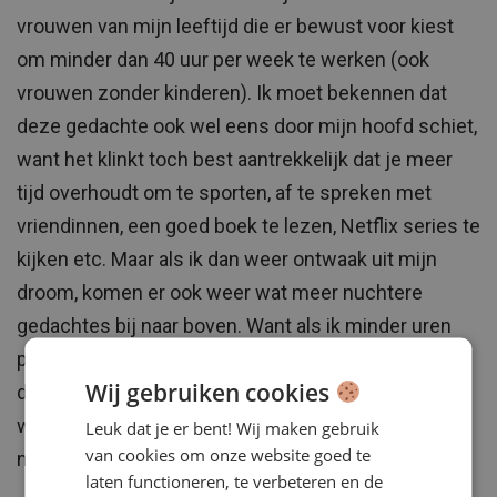
vrouwen van mijn leeftijd die er bewust voor kiest
om minder dan 40 uur per week te werken (ook
vrouwen zonder kinderen). Ik moet bekennen dat
deze gedachte ook wel eens door mijn hoofd schiet,
want het klinkt toch best aantrekkelijk dat je meer
tijd overhoudt om te sporten, af te spreken met
vriendinnen, een goed boek te lezen, Netflix series te
kijken etc. Maar als ik dan weer ontwaak uit mijn
droom, komen er ook weer wat meer nuchtere
gedachtes bij naar boven. Want als ik minder uren
per week ga werken dan gelden voor mij niet
Wij gebruiken cookies
dezelfde arbeidsvoorwaarden als bij Digital Enables,
wat het financieel natuurlijk niet aantrekkelijk
Leuk dat je er bent! Wij maken gebruik
van cookies om onze website goed te
maakt.
laten functioneren, te verbeteren en de