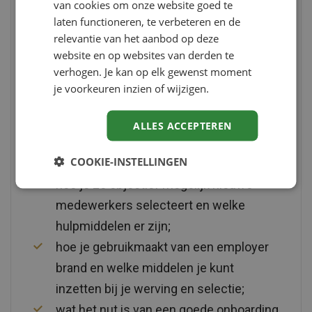
van cookies om onze website goed te
Download deze whitepaper over het vinden,
laten functioneren, te verbeteren en de
binden en boeien van medewerkers bij onze
relevantie van het aanbod op deze
website en op websites van derden te
partner Jeij en krijg antwoord op:
verhogen. Je kan op elk gewenst moment
je voorkeuren inzien of wijzigen.
hoe je op gestructureerde wijze het
werving- en selectieproces organiseert,
ALLES ACCEPTEREN
om de zogenaamde ‘bad hire’ te
COOKIE-INSTELLINGEN
voorkomen;
hoe je zo objectief mogelijk nieuwe
medewerkers selecteert en welke
hulpmiddelen er zijn;
hoe je gebruikmaakt van een employer
brand en welke middelen je kunt
inzetten bij je werving en selectie;
wat het nut is van een goede onboarding