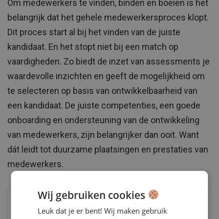
Om medewerkers te vinden, binden en boeien is het
belangrijk dat het gehele medewerkersproces klopt.
Dit proces start al bij het vinden van de juiste
kandidaat. En het stopt niet bij een match op
vaardigheden. Zo biedt de inzet van assessments je
waardevolle inzichten en geeft de mogelijkheid om
te selecteren op basis van ontwikkelbaarheid van
een kandidaat. De juiste competenties, een goede
onboarding en ondersteuning van de ontwikkeling
van medewerkers, zijn belangrijker dan ooit. Want
dát leidt tot duurzame plaatsingen en prestaties van
medewerkers.
Wij gebruiken cookies
Vraag kosteloos aan
Leuk dat je er bent! Wij maken gebruik