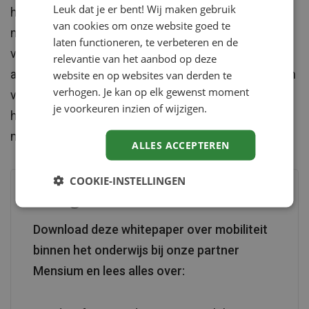
Leuk dat je er bent! Wij maken gebruik
hoger onderwijs die meer willen weten over hoe je
van cookies om onze website goed te
medewerkers duurzaam in beweging brengt en van
laten functioneren, te verbeteren en de
verzuren verzilveren maakt en zo niet alleen
relevantie van het aanbod op deze
aandacht besteed aan het binnenhalen en behouden
website en op websites van derden te
verhogen. Je kan op elk gewenst moment
van medewerkers, maar ook aandacht besteed aan
je voorkeuren inzien of wijzigen.
het op een goede manier afscheid nemen van
medewerkers.
ALLES ACCEPTEREN
COOKIE-INSTELLINGEN
Vraag kosteloos aan
Download deze whitepaper over mobiliteit
binnen het onderwijs bij onze partner
Mensium en lees alles over: