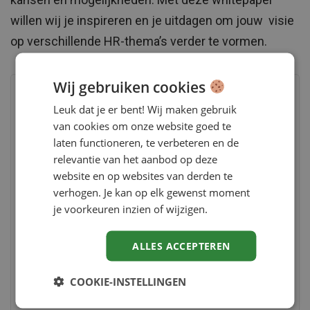
willen wij je inspireren en je uitdagen om jouw visie
op verschillende HR-thema’s verder te vormen.
Wij gebruiken cookies
Vraag kosteloos aan
Leuk dat je er bent! Wij maken gebruik
van cookies om onze website goed te
Download deze whitepaper bij onze partner
laten functioneren, te verbeteren en de
Reijn en laat je inspireren over thema’s als:
relevantie van het aanbod op deze
website en op websites van derden te
verhogen. Je kan op elk gewenst moment
werkgeluk;
je voorkeuren inzien of wijzigen.
HR-analytics;
SPP;
ALLES ACCEPTEREN
persoonlijke ontwikkeling;
recruitment.
COOKIE-INSTELLINGEN