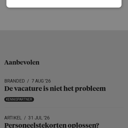
Aanbevolen
BRANDED
7 AUG '26
De vacature is niet het probleem
KENNISPARTNER
ARTIKEL
31 JUL '26
Personeels­te­korten oplossen?