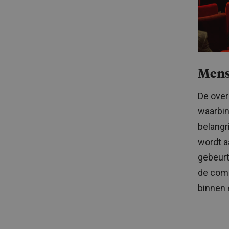
Mens-
De overl
waarbin
belangr
wordt a
gebeurt
de comp
binnen 