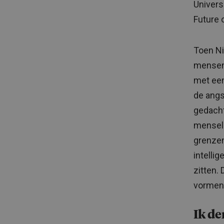
Univers
Future 
Toen Ni
mensen 
met een
de angs
gedacht
menseli
grenzen
intelli
zitten.
vormen
Ik de