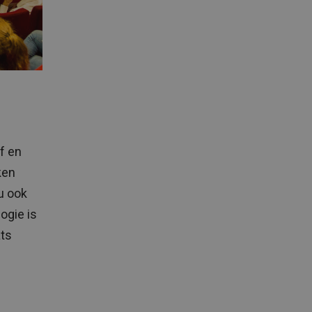
f en
ken
u ook
ogie is
ats