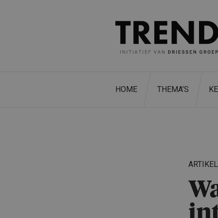
HOME
THEMA’S
K
ARTIKE
Wa
in