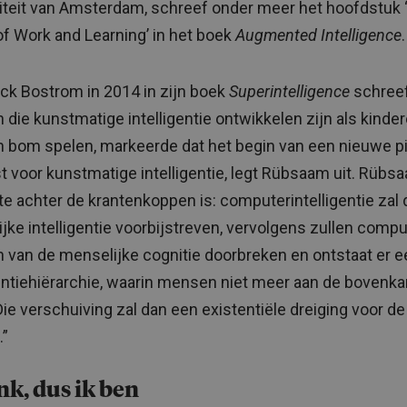
iteit van Amsterdam, schreef onder meer het hoofdstuk 
of Work and Learning’ in het boek
Augmented Intelligence
.
ck Bostrom in 2014 in zijn boek
Superintelligence
schreef
die kunstmatige intelligentie ontwikkelen zijn als kinder
 bom spelen, markeerde dat het begin van een nieuwe pi
t voor kunstmatige intelligentie, legt Rübsaam uit. Rübs
e achter de krantenkoppen is: computerintelligentie zal 
jke intelligentie voorbijstreven, vervolgens zullen comp
 van de menselijke cognitie doorbreken en ontstaat er e
gentiehiërarchie, waarin mensen niet meer aan de bovenka
 Die verschuiving zal dan een existentiële dreiging voor 
.”
nk, dus ik ben