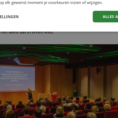
s deed zijn bekende ‘Ik denk dus ik ben’ uitspraak in een 
op elk gewenst moment je voorkeuren inzien of wijzigen.
xe mechanica. “Volgens hem was de mens een heel co
sche machine.” En vanaf het moment dat we in de 19e
TELLINGEN
ALLES 
citeit konden meten en opwekken, werd elektriciteit in ver
met alles dat in leven was.