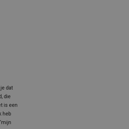
je dat
, die
t is een
ik heb
‘mijn