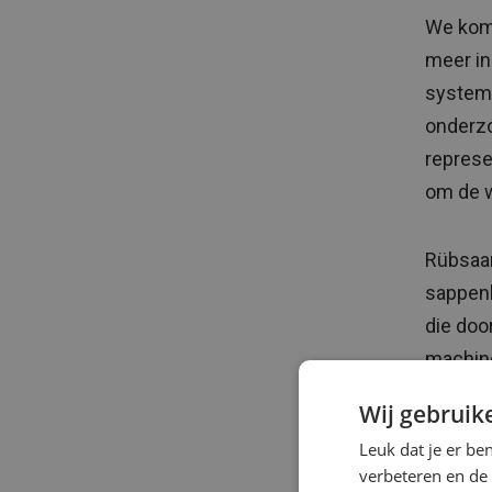
We kome
meer in
systeme
onderzo
represe
om de w
Rübsaa
sappenl
die doo
machine
dan ben
Wij gebruik
technol
Leuk dat je er be
verbeteren en de