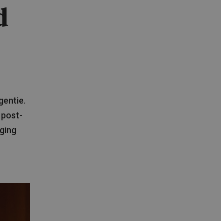
d
gentie.
 post-
ging