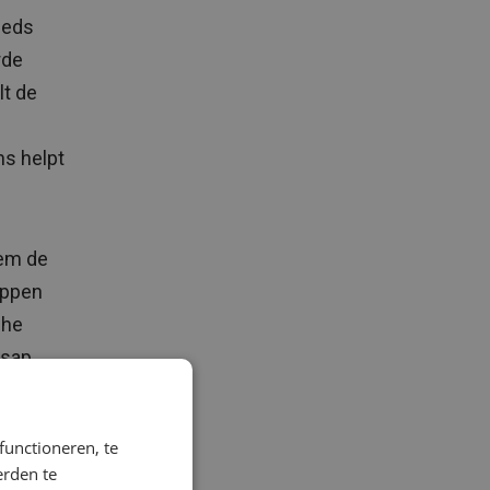
eeds
rde
lt de
ns helpt
eem de
appen
che
 sap,
ste
functioneren, te
erden te