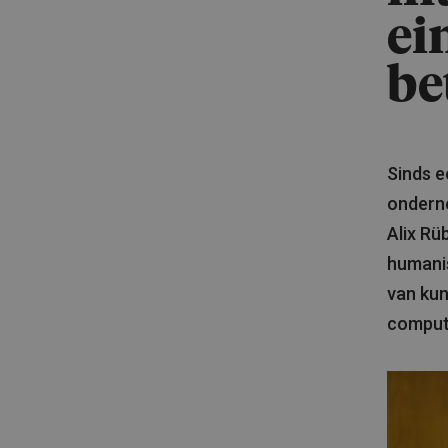
ei
be
Sinds e
onderne
Alix Rü
humanis
van kun
computa