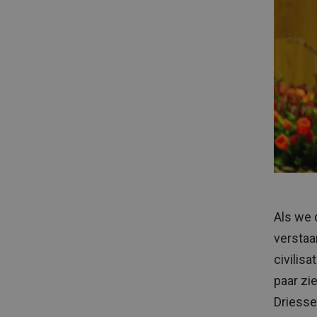
Als we 
verstaan
civilis
paar zie
Driesse