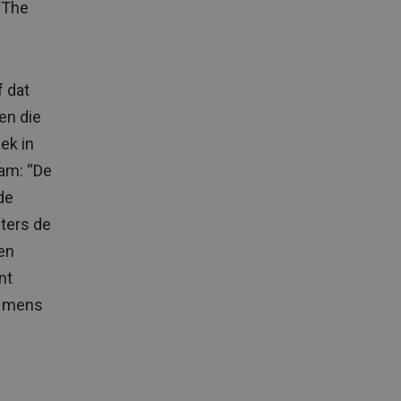
‘The
 dat
en die
ek in
aam: “De
de
uters de
en
nt
de mens