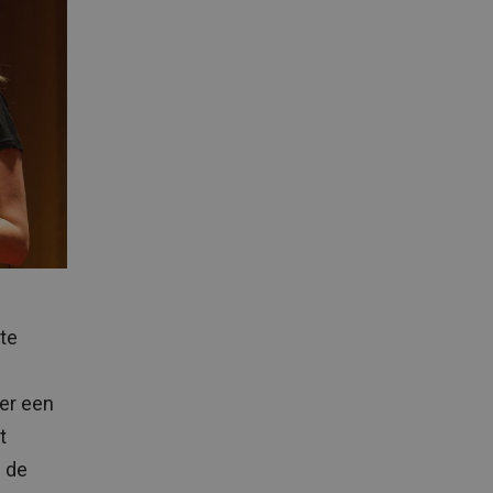
te
 er een
t
n de