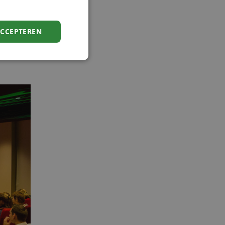
tijd van
mplexe
 eeuw
ACCEPTEREN
binding