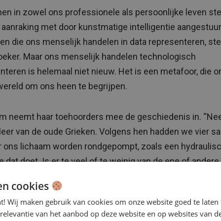
n in zowel ons professionele als persoonlijke leven st
 aanraking met door kunstmatige intelligentie aangestuu
n die ons menselijk handelen in data representeren, ste
eker. Maar ons menselijk handelen technologisch
nteren is helemaal niet nieuw. Het is een metafoor, die o
ereld om ons heen te begrijpen.
m neemt haar toehoorders mee de geschiedenis in. “N
eer van de oude Grieken. Volgens hen hadden we vier s
r ons lichaam worden rondgepompt, zoals een hydraulis
 dat doet. Is er te veel of te weinig van de ene of andere
 je ongezond.” De theorie was afgeleid van de belangrijk
en cookies
ogie van die tijd: de hydraulische pomp.
nt! Wij maken gebruik van cookies om onze website goed te laten 
 relevantie van het aanbod op deze website en op websites van d