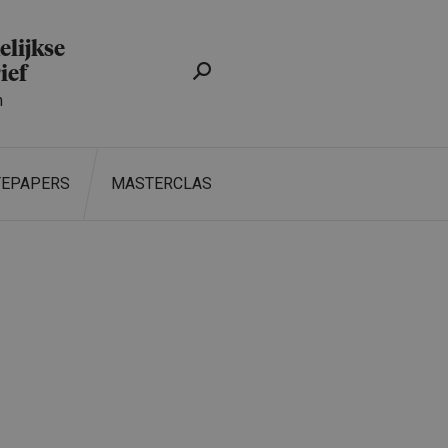
lijkse
ief
n
TEPAPERS
MASTERCLASS
ZOEKEN