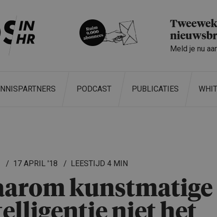
Tweeweke
nieuwsbr
Meld je nu aa
ENNISPARTNERS
PODCAST
PUBLICATIES
WHI
L
17 APRIL '18
4 MIN
arom kunstmatige
telligentie niet het