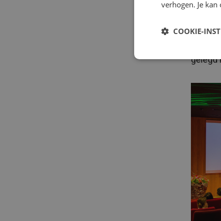
Decarte
verhogen. Je kan 
comple
mechani
COOKIE-INS
elektri
gelegd 