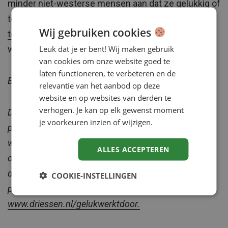
minder niet-westerse mensen aan dat ze gelukkig of
tevreden waren. In de publicatie ‘
Trends in geluk en
Wij gebruiken cookies
tevredenheid’
lees je meer over het subjectieve
Leuk dat je er bent! Wij maken gebruik
welzijn van Nederlanders in 1997-2018.
van cookies om onze website goed te
laten functioneren, te verbeteren en de
Bron:
CBS
relevantie van het aanbod op deze
website en op websites van derden te
verhogen. Je kan op elk gewenst moment
Driessen deed onderzoek naar werkgeluk in de
je voorkeuren inzien of wijzigen.
publieke sector. In het meest recente boek ‘Geluk
werkt door’ laat Driessen zien hoe werkgeluk in de
ALLES ACCEPTEREN
overheid, het onderwijs, zorg & welzijn en cultuur
doorwerkt naar onze samenleving. Vraag de
COOKIE-INSTELLINGEN
publicatie kosteloos aan via
www.driessen.nl/gelukwerktdoor.