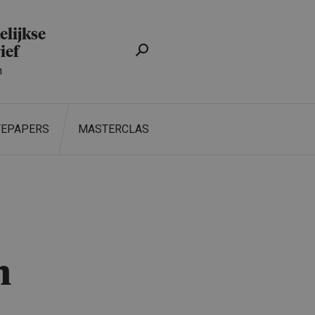
lijkse
ief
n
TEPAPERS
MASTERCLASS
ZOEKEN
n