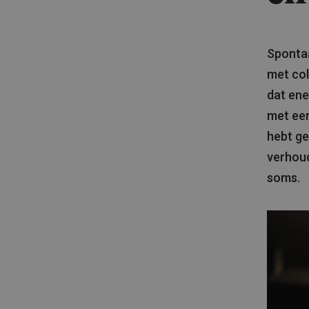
Spontaa
met col
dat ene
met een
hebt ge
verhoud
soms.