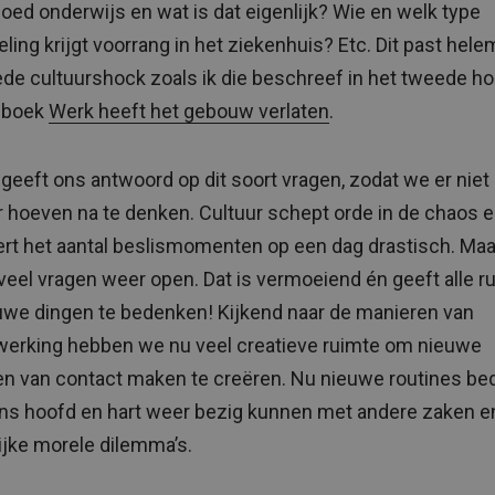
oed onderwijs en wat is dat eigenlijk? Wie en welk type
ling krijgt voorrang in het ziekenhuis? Etc. Dit past helem
de cultuurshock zoals ik die beschreef in het tweede h
t boek
Werk heeft het gebouw verlaten
.
 geeft ons antwoord op dit soort vragen, zodat we er niet
er hoeven na te denken. Cultuur schept orde in de chaos 
rt het aantal beslismomenten op een dag drastisch. Maa
veel vragen weer open. Dat is vermoeiend én geeft alle r
we dingen te bedenken! Kijkend naar de manieren van
erking hebben we nu veel creatieve ruimte om nieuwe
n van contact maken te creëren. Nu nieuwe routines be
ns hoofd en hart weer bezig kunnen met andere zaken e
ijke morele dilemma’s.