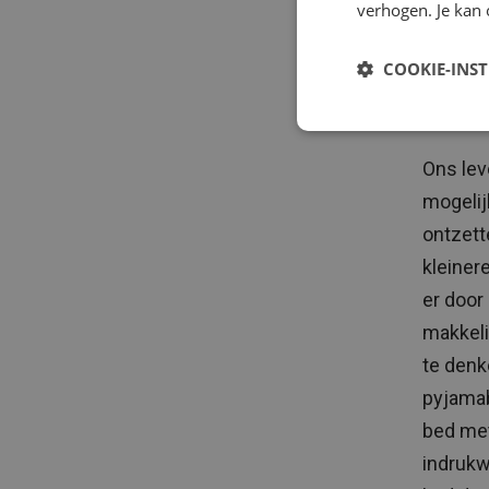
verhogen. Je kan 
zou
un
echt ac
COOKIE-INS
Het b
Ons lev
mogelij
ontzett
kleiner
er door
makkeli
te denk
pyjamab
bed met
indrukw