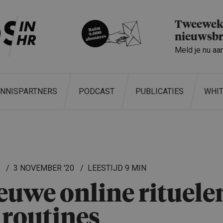
Tweeweke
nieuwsbr
Meld je nu aa
ENNISPARTNERS
PODCAST
PUBLICATIES
WHI
L
3 NOVEMBER '20
9 MIN
euwe online rituele
 routines