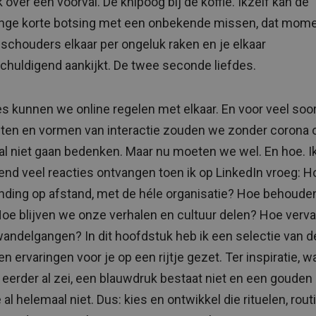
 over een voorval. De knipoog bij de koffie. Ikzelf kan de
inge korte botsing met een onbekende missen, dat mom
schouders elkaar per ongeluk raken en je elkaar
chuldigend aankijkt. De twee seconde liefdes.
les kunnen we online regelen met elkaar. En voor veel soo
eiten en vormen van interactie zouden we zonder corona 
l niet gaan bedenken. Maar nu moeten we wel. En hoe. I
end veel reacties ontvangen toen ik op LinkedIn vroeg: 
inding op afstand, met de héle organisatie? Hoe behoud
Hoe blijven we onze verhalen en cultuur delen? Hoe verv
andelgangen? In dit hoofdstuk heb ik een selectie van d
n ervaringen voor je op een rijtje gezet. Ter inspiratie, w
k eerder al zei, een blauwdruk bestaat niet en een gouden
al helemaal niet. Dus: kies en ontwikkel die rituelen, rou