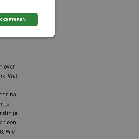
pen
ACCEPTEREN
n over
erk. Wat
fden na
n je
d in je
van een
O. Wie