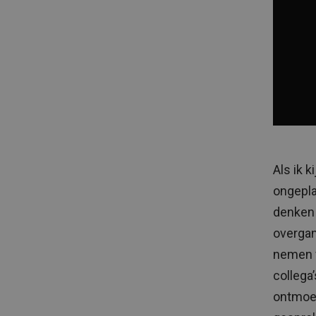
Als ik k
ongepla
denken 
overgan
nemen v
collega
ontmoet