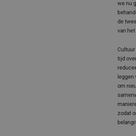
we nu g
behande
de twee
van he
Cultuur
tijd ov
reducee
leggen 
om nieu
samenw
maniere
zodat o
belangr