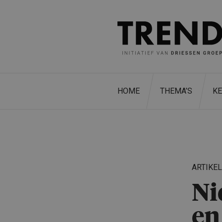
HOME
THEMA’S
K
ARTIKE
Ni
en