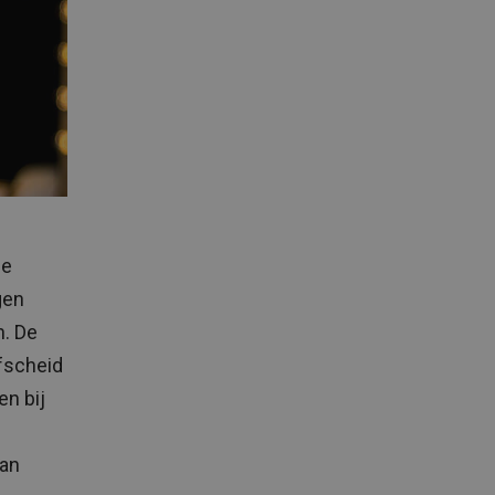
de
gen
n. De
fscheid
n bij
aan