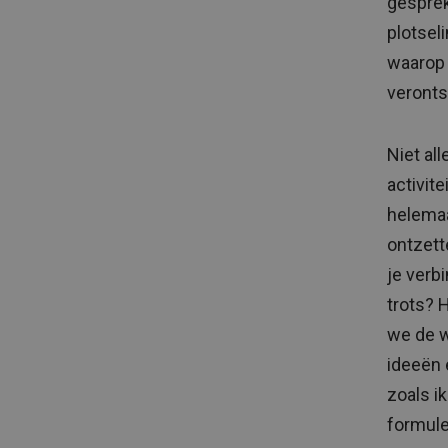
gesprek
plotsel
waarop 
veronts
Niet al
activit
helemaa
ontzett
je verb
trots? 
we de w
ideeën e
zoals i
formule 