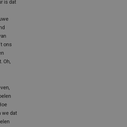
r is dat
euwe
end
van
ft ons
en
. Oh,
even,
oelen
 Hoe
n we dat
gelen