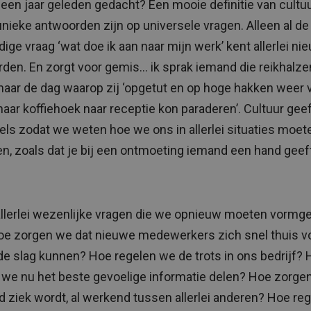
 een jaar geleden gedacht? Een mooie definitie van cultuu
unieke antwoorden zijn op universele vragen. Alleen al de
ige vraag ‘wat doe ik aan naar mijn werk’ kent allerlei ni
den. En zorgt voor gemis… ik sprak iemand die reikhalz
t naar de dag waarop zij ‘opgetut en op hoge hakken weer 
 naar koffiehoek naar receptie kon paraderen’. Cultuur gee
els zodat we weten hoe we ons in allerlei situaties moet
n, zoals dat je bij een ontmoeting iemand een hand geeft
 allerlei wezenlijke vragen die we opnieuw moeten vormg
oe zorgen we dat nieuwe medewerkers zich snel thuis v
de slag kunnen? Hoe regelen we de trots in ons bedrijf?
we nu het beste gevoelige informatie delen? Hoe zorge
 ziek wordt, al werkend tussen allerlei anderen? Hoe re