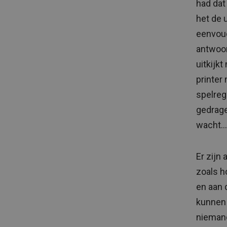
had dat
het de 
eenvoud
antwoor
uitkijk
printer
spelreg
gedrage
wacht…
Er zijn
zoals h
en aan 
kunnen 
niemand