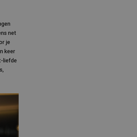
ingen
ens net
or je
en keer
-liefde
s,