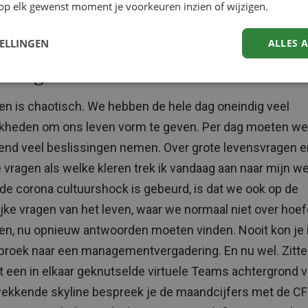
op elk gewenst moment je voorkeuren inzien of wijzigen.
muten
. Zeker in die eerste weken moesten we dit in groe
tief benoemen en weer aanzetten.
TELLINGEN
ALLES 
elang van rituelen en routines
en is chaotisch. We hebben de hele dag oneindig veel
kheden om ons leven vorm te geven. Per dag moeten we
end veel beslissingen nemen. Over grote levensvragen e
e vragen als welke kleren trek ik vandaag aan naar mijn w
 de corona cultuurshock is gebeurd, is dat we ook op de
jke vragen van het leven, waar we normaal niet over hoe
en, nu opnieuw antwoorden moeten vinden. Nooit kon je i
roek naar een managementvergadering. En nu wel. Zitten
 een in elkaar geknutselde virtuele Teams achtergrond 
ekkende skyline bespreek je de maandcijfers met de CF