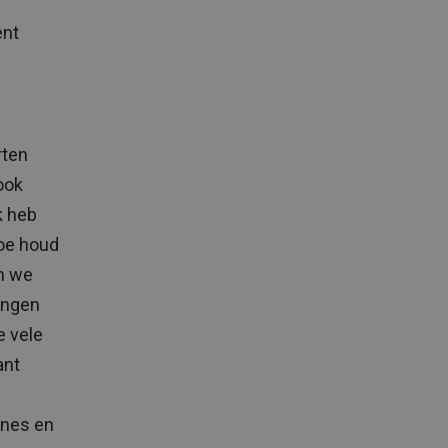
ent
rten
ook
k heb
Hoe houd
en we
angen
e vele
ant
tines en