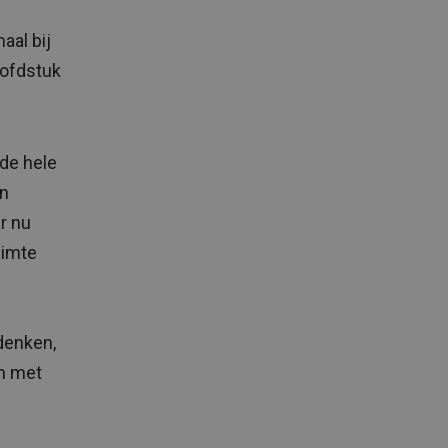
aal bij
oofdstuk
 de hele
en
r nu
uimte
denken,
n met