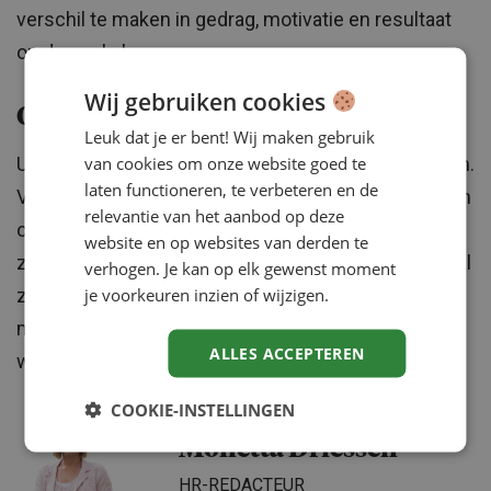
verschil te maken in gedrag, motivatie en resultaat
op de werkvloer.
Wij gebruiken cookies
Ook een keerzijde?
Leuk dat je er bent! Wij maken gebruik
van cookies om onze website goed te
Uiteraard ben ik ook de nodige kritiek tegengekomen.
laten functioneren, te verbeteren en de
Volgens sommige wetenschappers en psychologen
relevantie van het aanbod op deze
ontbreekt een wetenschappelijke onderbouwing en
website en op websites van derden te
zij zien NLP dus als pseudowetenschap. Maar ook al
verhogen. Je kan op elk gewenst moment
je voorkeuren inzien of wijzigen.
zou het geen wetenschappelijk onderbouwde
methode zijn, dan kan het nog altijd wel een
ALLES ACCEPTEREN
werkzame methode zijn toch?
COOKIE-INSTELLINGEN
Monetta Driessen
HR-REDACTEUR