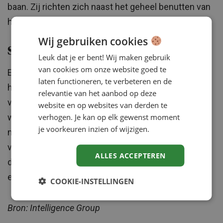
baan. Zij richten zich naast het geheel benutten van
het eigen netwerk vooral op vacaturesites.
Wij gebruiken cookies
Steeds meer selfservice
Leuk dat je er bent! Wij maken gebruik
van cookies om onze website goed te
Een interessante trend is dat het zelf uploaden van
laten functioneren, te verbeteren en de
het CV in een kandidatenbestand van een
relevantie van het aanbod op deze
vacaturesite (plaats 6) steeds meer aan populariteit
website en op websites van derden te
verhogen. Je kan op elk gewenst moment
wint. Technologie vervult hierdoor in toenemende
je voorkeuren inzien of wijzigen.
mate een rol in het matchen van kandidaten aan
vacatures. Dit verkleint het belang van de recruiter
ALLES ACCEPTEREN
die alle Cv’s en brieven doorneemt en wordt de
effectiviteit van matchtechnologie steeds groter.
COOKIE-INSTELLINGEN
Bron: Intelligence Group