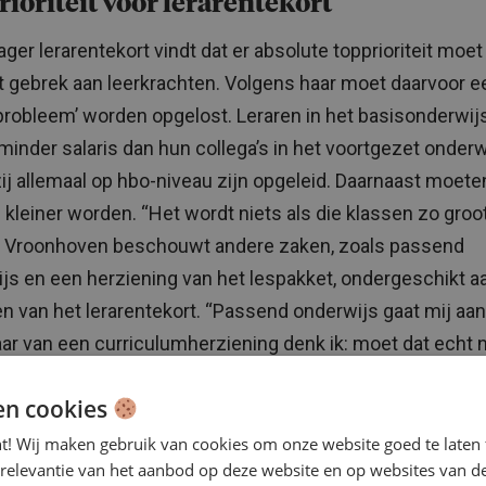
ioriteit voor lerarentekort
ager lerarentekort vindt dat er absolute topprioriteit mo
t gebrek aan leerkrachten. Volgens haar moet daarvoor e
sprobleem’ worden opgelost. Leraren in het basisonderwij
 minder salaris dan hun collega’s in het voortgezet onderw
 zij allemaal op hbo-niveau zijn opgeleid. Daarnaast moete
 kleiner worden. “Het wordt niets als die klassen zo groo
.” Vroonhoven beschouwt andere zaken, zoals passend
js en een herziening van het lespakket, ondergeschikt a
n van het lerarentekort. “Passend onderwijs gaat mij aan
aar van een curriculumherziening denk ik: moet dat echt 
en cookies
nt! Wij maken gebruik van cookies om onze website goed te laten 
 relevantie van het aanbod op deze website en op websites van d