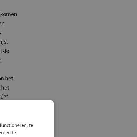
et komen
en
s
ijs,
n de
t
an het
 het
nú?”
functioneren, te
erden te