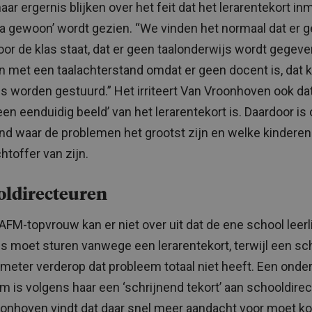
haar ergernis blijken over het feit dat het lerarentekort in
jna gewoon’ wordt gezien. “We vinden het normaal dat er 
voor de klas staat, dat er geen taalonderwijs wordt gegev
n met een taalachterstand omdat er geen docent is, dat 
is worden gestuurd.” Het irriteert Van Vroonhoven ook da
geen eenduidig beeld’ van het lerarentekort is. Daardoor is
d waar de problemen het grootst zijn en welke kinderen
htoffer van zijn.
oldirecteuren
AFM-topvrouw kan er niet over uit dat de ene school leer
is moet sturen vanwege een lerarentekort, terwijl een sc
ometer verderop dat probleem totaal niet heeft. Een onder
m is volgens haar een ‘schrijnend tekort’ aan schooldire
onhoven vindt dat daar snel meer aandacht voor moet k