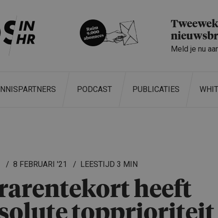
Tweeweke
nieuwsbr
Meld je nu aa
ENNISPARTNERS
PODCAST
PUBLICATIES
WHI
L
8 FEBRUARI '21
3 MIN
rarente­kort heeft
solute toppriori­teit