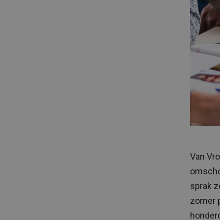
Van Vro
omschol
sprak z
zomer p
honderd