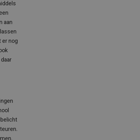
middels
geen
en aan
klassen
t er nog
 ook
 daar
lingen
hool
belicht
cteuren.
omen.