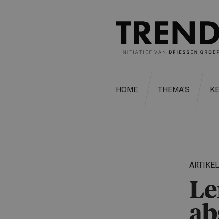
HOME
THEMA’S
K
ARTIKE
Le
ab