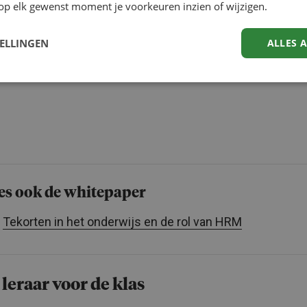
op elk gewenst moment je voorkeuren inzien of wijzigen.
TELLINGEN
ALLES 
es ook de whitepaper
Tekorten in het onderwijs en de rol van HRM
leraar voor de klas