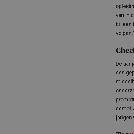
opleidi
van in d
bij een
volgen.
Check
De aanj
een gep
middelb
onderzo
promoti
demotiv
jarigen