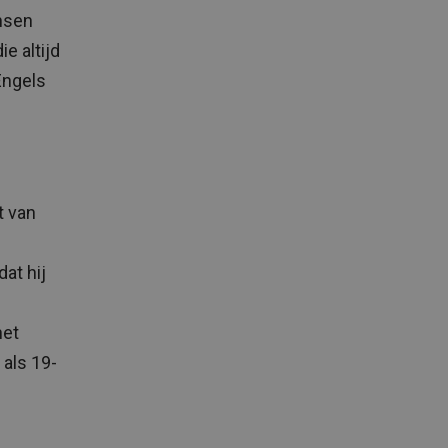
nsen
e altijd
Engels
t van
at hij
het
als 19-