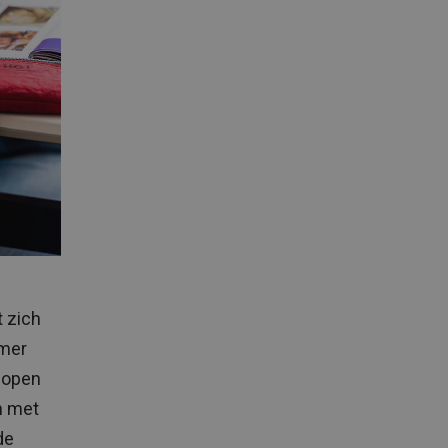
t zich
amer
elopen
n met
de