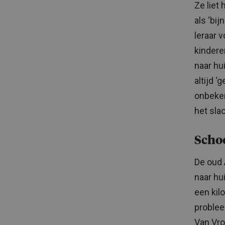
Ze liet 
als ‘bi
leraar 
kindere
naar hu
altijd ‘
onbeken
het slac
Scho
De oud 
naar hu
een kil
problee
Van Vro