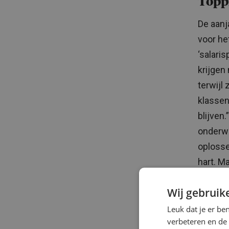
Toppr
De aanj
voor he
‘salari
krijgen
terwijl
klassen
blijven
onderwi
oplosse
hart. M
Wij gebruik
Leuk dat je er be
verbeteren en de