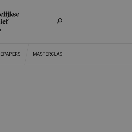
lijkse
ief
n
TEPAPERS
MASTERCLASS
ZOEKEN