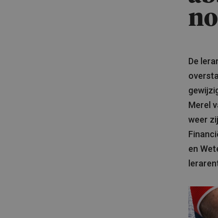
no
De lera
oversta
gewijzi
Merel 
weer zi
Financi
en Wet
leraren