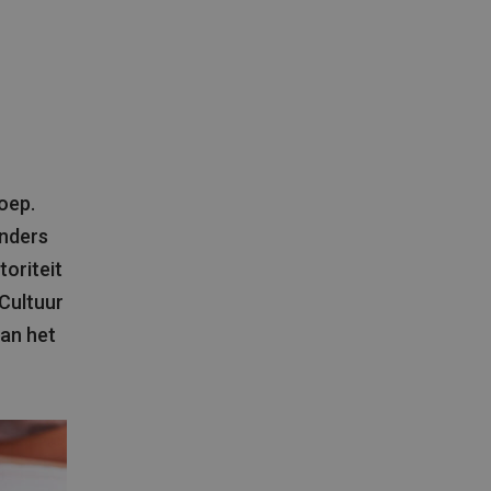
oep.
anders
oriteit
 Cultuur
an het