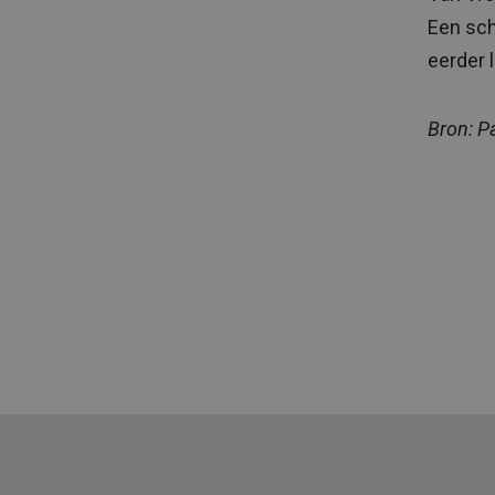
Een sch
eerder 
Bron: P