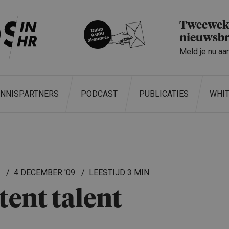
Tweeweke
nieuwsbr
Meld je nu aa
ENNISPARTNERS
PODCAST
PUBLICATIES
WHI
L
4 DECEMBER '09
3 MIN
tent talent