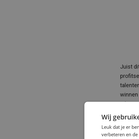
Juist d
profits
talente
winnen 
talenten
talent o
Wij gebruik
wat nod
Leuk dat je er be
een orga
verbeteren en de