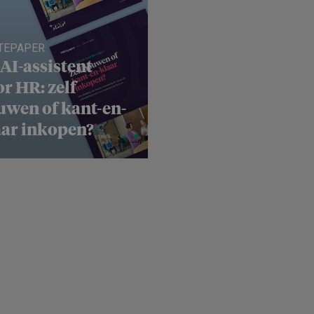
TEPAPER
AI-assistent
r HR: zelf
uwen of kant-en-
aar inkopen?