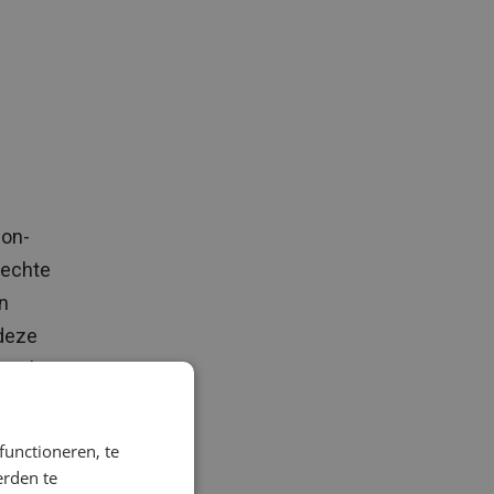
non-
 echte
n
 deze
e zo’n
 bieden
ng in
functioneren, te
kheid?
erden te