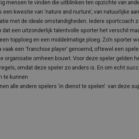
zig mensen te vinden die uitblinken ten opzichte van and
s een kwestie van ‘nature and nurture’, van natuurlijke aan
tie met de ideale omstandigheden. Iedere sportcoach z
dat een uitzonderlijk talentvolle sporter het verschil ma
een topploeg en een middelmatige ploeg. Zo’n sporter wo
 vaak een ‘franchise player’ genoemd, oftewel een spele
 je organisatie omheen bouwt. Voor deze speler gelden h
regels, omdat deze speler zo anders is. En om echt suc
m te kunnen
ienen alle andere spelers ‘in dienst te spelen’ van deze su