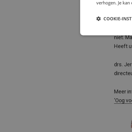
Wat bet
verhogen. Je kan 
voorbij 
COOKIE-INS
in dat 
een last
niet. M
Heeft u
drs. Je
directe
Meer in
‘Oog voo