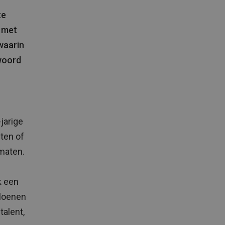
te
m met
 waarin
 woord
jarige
ten of
 maten.
k een
eloenen
talent,