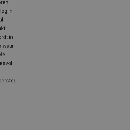
eren.
leg in
al
akt
rdt in
r waar
ele
cesvol
perster.