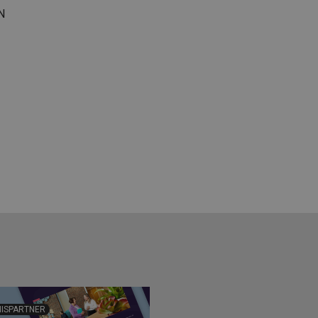
N
ISPARTNER