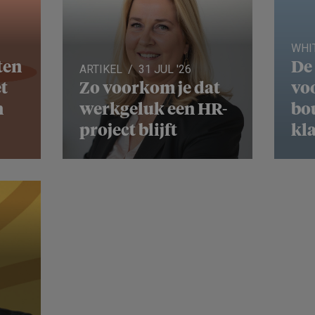
WHI
ten
De 
ARTIKEL
31 JUL '26
t
Zo voorkom je dat
voo
n
werkgeluk een HR-
bo
project blijft
kl