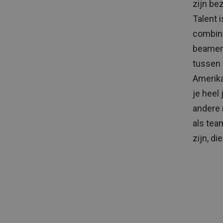
zijn be
Talent i
combina
beamen 
tussen 
Amerika
je heel
andere 
als tea
zijn, d