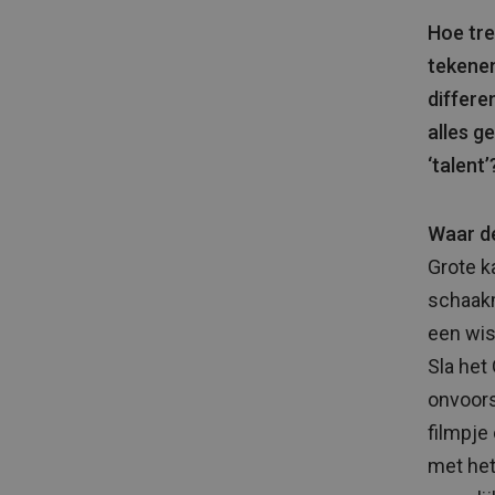
Hoe tre
tekenen
differe
alles ge
‘talent’
Waar de
Grote k
schaakm
een wis
Sla het
onvoors
filmpje
met het