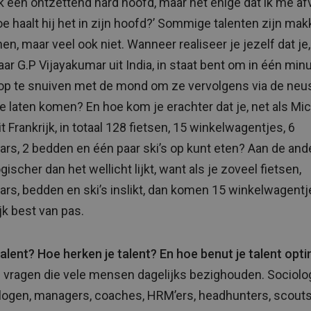
k een ontzettend hard hoofd, maar het enige dat ik me af
oe haalt hij het in zijn hoofd?’ Sommige talenten zijn makk
en, maar veel ook niet. Wanneer realiseer je jezelf dat je,
aar G.P Vijayakumar uit India, in staat bent om in één min
op te snuiven met de mond om ze vervolgens via de neu
te laten komen? En hoe kom je erachter dat je, net als Mi
it Frankrijk, in totaal 128 fietsen, 15 winkelwagentjes, 6
ars, 2 bedden en één paar ski’s op kunt eten? Aan de and
ogischer dan het wellicht lijkt, want als je zoveel fietsen,
ars, bedden en ski’s inslikt, dan komen 15 winkelwagentj
jk best van pas.
talent? Hoe herken je talent? En hoe benut je talent opt
n vragen die vele mensen dagelijks bezighouden. Sociolo
ogen, managers, coaches, HRM’ers, headhunters, scouts: