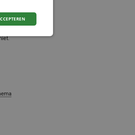
dereen
ent is
ACCEPTEREN
, maar
t het
niet.
thema