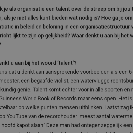
k je als organisatie een talent over de streep om bij jou 
, als je niet alles kunt bieden wat nodig is? Hoe ga je o
ntiatie in beleid en beloning in een organisatiestructuur
richt lijkt te zijn op gelijkheid? Waar denkt u aan bij het
?
nkt u aan bij het woord ‘talent’?
ans dat u denkt aan aansprekende voorbeelden als een 6-
eester, een begaafde violist, een watervlugge rechtsbui
kundig genie. Talent komt echter voor in alle soorten en
 Guinness World Book of Records maar eens open. Het is
telbaar op welke punten mensen uitblinken. Laatst zag i
 op YouTube van de recordhouder ‘meest aantal waterm
 hoofd kapot slaan.’ Deze man had ontegenzeggelijk een 