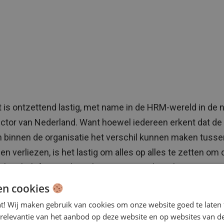
it is ontzettend lastig, met name in de HRM-wereld in de 
ector van Nederland. Want hoewel iedereen erkent dat de
n binnen de organisatie het verschil kunnen maken tusse
en verliezen, is het lastig om alles op alles te zetten om
 hun belofte in te laten lossen. Hoe trek je als organisati
ver de streep om bij jou te tekenen, als je niet alles kunt
en cookies
ig is? Hoe ga je om met differentiatie in beleid en beloni
nt! Wij maken gebruik van cookies om onze website goed te laten 
nisatiestructuur waarin alles gericht lijkt te zijn op gelij
 relevantie van het aanbod op deze website en op websites van d