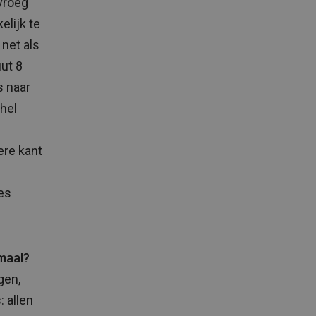
vroeg
elijk te
 net als
uut 8
s naar
chel
ere kant
es
imaal?
gen,
 allen