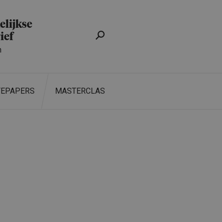
lijkse
ief
n
TEPAPERS
MASTERCLASS
ZOEKEN