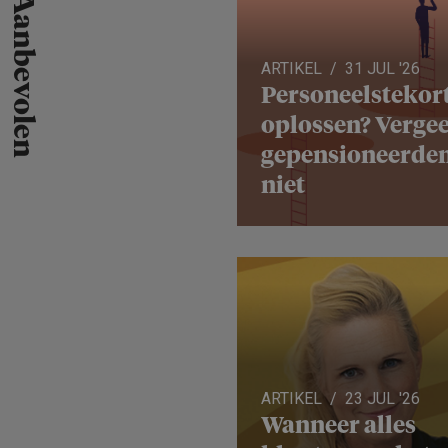
Aanbevolen
ARTIKEL
31 JUL '26
Personeels­te­kor
oplossen? Vergee
gepensio­neerde
niet
ARTIKEL
23 JUL '26
Wanneer alles