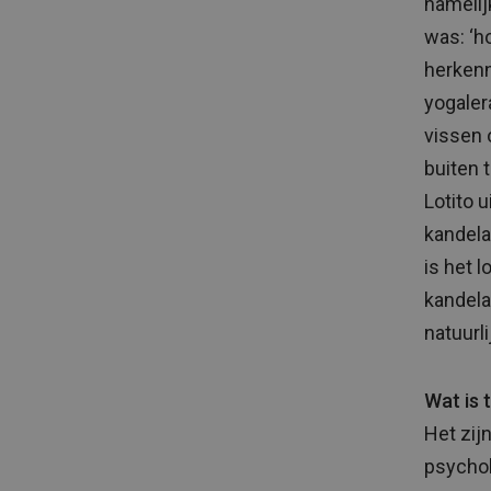
namelij
was: ‘h
herkenn
yogaler
vissen 
buiten 
Lotito u
kandela
is het l
kandela
natuurli
Wat is 
Het zij
psychol