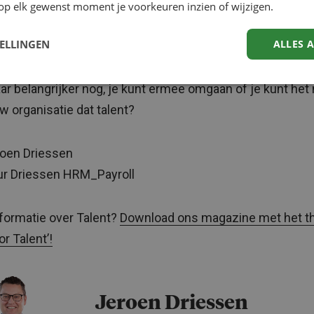
ekent het als een echt talent binnen de kortste keren ie
op elk gewenst moment je voorkeuren inzien of wijzigen.
rent, inclusief de manager, coach of erger nog, jezelf? Tal
TELLINGEN
ALLES 
licht een zegen voor diegenen die er mee om kunnen gaan
 voor diegenen die dit niet kunnen. Je hebt het, of je heb
aar belangrijker nog, je kunt ermee omgaan of je kunt het 
w organisatie dat talent?
roen Driessen
ur Driessen HRM_Payroll
formatie over Talent?
Download ons magazine met het 
r Talent’!
Jeroen Driessen