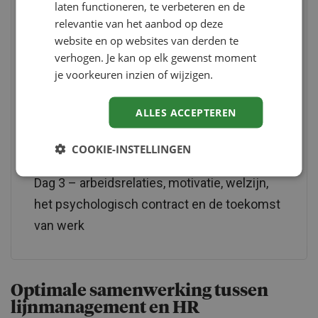
laten functioneren, te verbeteren en de
wetenschappelijke inzichten gebaseerde
relevantie van het aanbod op deze
inzichten en handvatten waar je direct in je
website en op websites van derden te
eigen organisatie mee aan de slag kunt.
verhogen. Je kan op elk gewenst moment
je voorkeuren inzien of wijzigen.
Dag 1 – algemene introductie van
ALLES ACCEPTEREN
strategisch HRM
Dag 2 – diversiteitsmanagement en
COOKIE-INSTELLINGEN
talentmanagement
Dag 3 – arbeidsrelaties, motivatie, welzijn,
het psychologisch contract en de toekomst
van werk
Optimale samenwerking tussen
lijnmanagement en HR