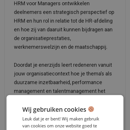
HRM voor Managers ontwikkelen
deelnemers een strategisch perspectief op
HRM en hun rol in relatie tot de HR-afdeling
en hoe zij van daaruit kunnen bijdragen aan
de organisatieprestaties,
werknemerswelzijn en de maatschappij.
Doordat je enerzijds leert redeneren vanuit
jouw organisatiecontext hoe je thema’s als
duurzame inzetbaarheid, performance
management en talentmanagement het
beste kunt aanpakken, en anderzijds
Wij gebruiken cookies
geïnspireerd wordt door hoe andere
deelnemers dit in hun organisatie
Leuk dat je er bent! Wij maken gebruik
van cookies om onze website goed te
aanpakken, krijg je op de laatste