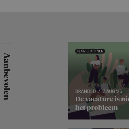
KENNISPARTNER
Aanbevolen
BRANDED
7 AUG '26
De vacature is ni
het probleem