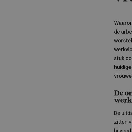
Waarom 
de arbe
worstel
werkvlo
stuk co
huidige
vrouwe
De on
werk
De uitd
zitten 
bijvoor