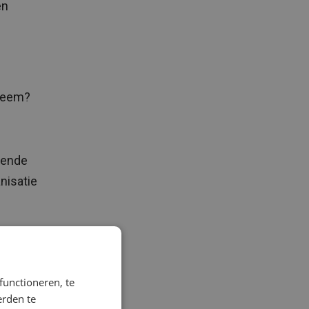
en
steem?
gende
nisatie
ls
functioneren, te
 een
erden te