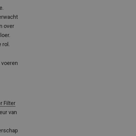
e.
verwacht
n over
loer.
rol.
k voeren
 Filter
eur van
derschap