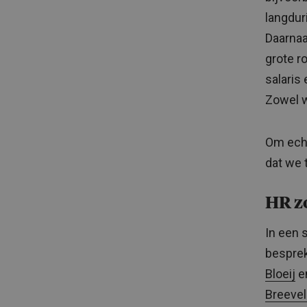
langdur
Daarnaa
grote r
salaris
Zowel w
Om echt
dat we t
HR zo
In een 
besprek
Bloeij
en
Breeve