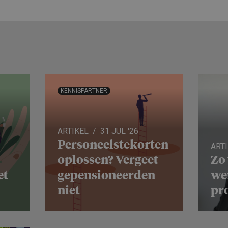
KENNISPARTNER
ARTIKEL
31 JUL '26
Personeels­te­korten
ART
oplossen? Vergeet
Zo
et
gepensio­neerden
we
niet
pro