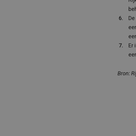
be
De
een
een
Er 
ee
Bron: Ri