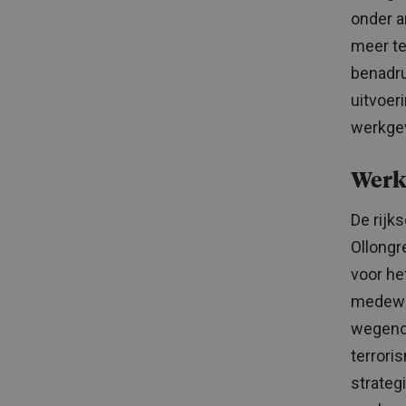
onder a
meer te
benadru
uitvoer
werkgev
Werk
De rijk
Ollongr
voor he
medewer
wegenon
terrori
strateg