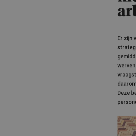
ar
Er zijn
strateg
gemidde
werven 
vraagst
daarom 
Deze b
persone