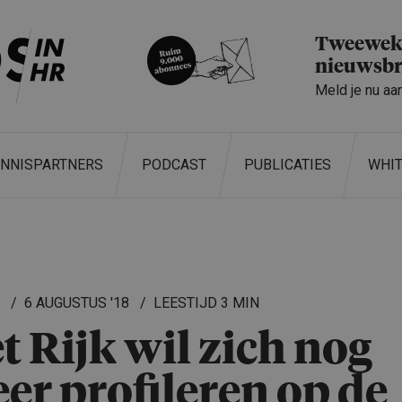
Tweeweke
nieuwsbr
Meld je nu aa
ENNISPARTNERS
PODCAST
PUBLICATIES
WHI
L
6 AUGUSTUS '18
3 MIN
t Rijk wil zich nog
er profileren op de