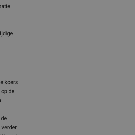
satie
ijdige
he koers
s op de
n
 de
 verder