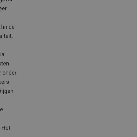
eer
l in de
iteit,
ua
oten
r onder
kers
rijgen
de
. Het