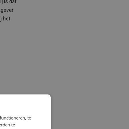
j is dat
kgever
j het
functioneren, te
erden te