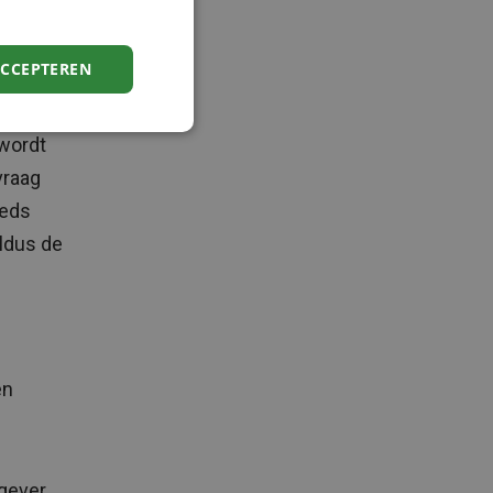
ACCEPTEREN
arkt
 wordt
 vraag
eeds
aldus de
en
gever.