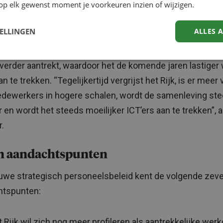
op elk gewenst moment je voorkeuren inzien of wijzigen.
rekken talent
TELLINGEN
ALLES 
 brief aan de Tweede Kamer over de agenda Strategisch
elsbeleid Rijk 2025 geeft Ollongren aan dat de arbeidsm
verder aantrekt, waardoor het de komende jaren lastiger
an te trekken. “Tegelijkertijd vergrijst het Rijk, is er meer
dewerkers in hogere schalen, wordt de samenleving st
r en wordt het steeds moeilijker ICT’ers aan te trekken”, 
r.
n aandachtspunten
uwe strategisch personeelsbeleid kent de volgende zev
htspunten:
 Rijk wil zich nog meer profileren als aantrekkelijke werk