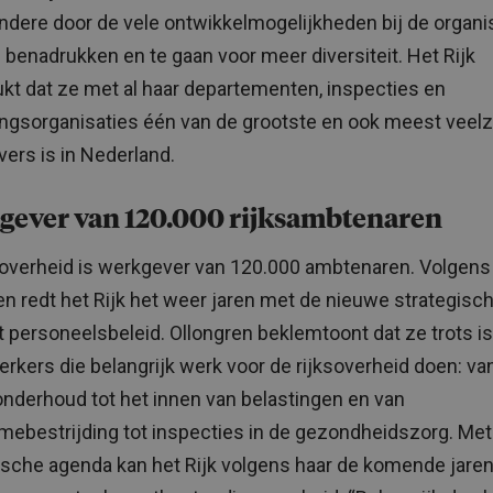
ndere door de vele ontwikkelmogelijkheden bij de organi
 benadrukken en te gaan voor meer diversiteit. Het Rijk
kt dat ze met al haar departementen, inspecties en
ingsorganisaties één van de grootste en ook meest veelz
ers is in Nederland.
gever van 120.000 rijksambtenaren
soverheid is werkgever van 120.000 ambtenaren. Volgens
en redt het Rijk het weer jaren met de nieuwe strategisc
t personeelsbeleid. Ollongren beklemtoont dat ze trots i
kers die belangrijk werk voor de rijksoverheid doen: va
derhoud tot het innen van belastingen en van
smebestrijding tot inspecties in de gezondheidszorg. Met
ische agenda kan het Rijk volgens haar de komende jaren