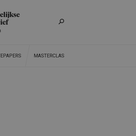
lijkse
ief
n
TEPAPERS
MASTERCLASS
ZOEKEN