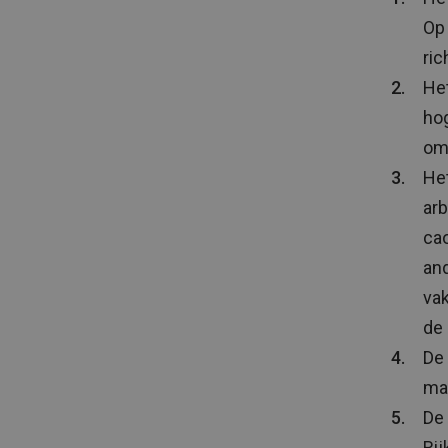
Op 
ric
Het
hog
omd
He
ar
ca
an
vak
de 
De 
ma
De 
Rij