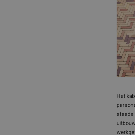
Het kab
persone
steeds 
uitbouw
werkgev