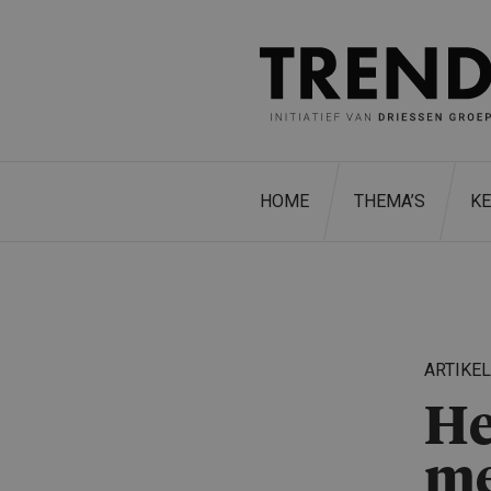
HOME
THEMA’S
K
ARTIKE
He
me