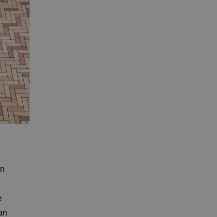
en
e
an