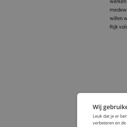
werken 
medewer
willen 
Rijk vo
Wij gebruik
Leuk dat je er be
verbeteren en de