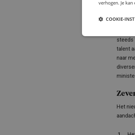
verhogen. Je kan 
Aant
COOKIE-INS
In haar
persone
steeds 
talent a
naar me
diverse
ministe
Zeve
Het nie
aandac
Het