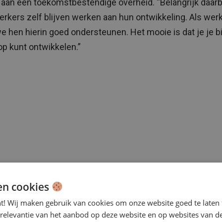
aan een toekomstbestendige overheid. “Belangrijk daarbi
kers zelf blijven werken aan hun ontwikkeling. Als wer
we hen hierin goed ondersteunen. Het mooie is dat je je bi
lop kunt ontwikkelen.”
en cookies
nt! Wij maken gebruik van cookies om onze website goed te laten 
 relevantie van het aanbod op deze website en op websites van d