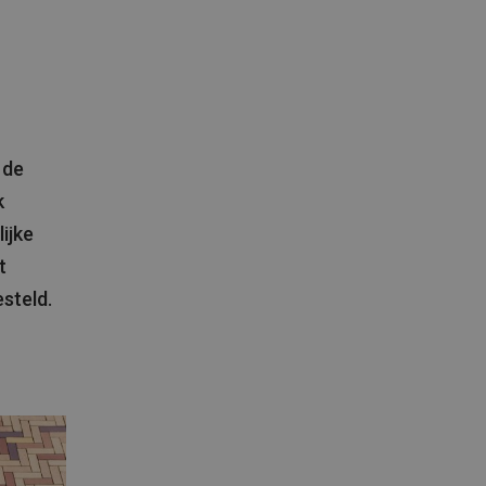
 de
k
ijke
t
steld.