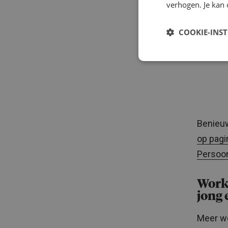
verhogen. Je kan 
COOKIE-INS
Benieuw
op pagi
Persoon
Work
jong 
Meer we