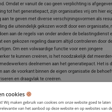
. Omdat er vanuit de cao geen verplichting is afgegeve
ng tot het generatiepact, zijn organisaties vrij om hier e
ng aan te geven met diverse verschijningsvormen als resul
ling die uiteindelijk gekozen wordt door een organisatie,
doen aan de regels van onder andere de belastingdienst 
at een gekozen regeling daarom altijd controleren door d
rtijen. Om een volwaardige functie voor een jongere
ker te kunnen creëren, is het noodzakelijk dat meerder
medewerkers deelnemen aan het generatiepact. Het is 
 aan de voorkant binnen de eigen organisatie de behoef
riseren en draagvlak te creëren.
en cookies
nt! Wij maken gebruik van cookies om onze website goed te laten 
 relevantie van het aanbod op deze website en op websites van d