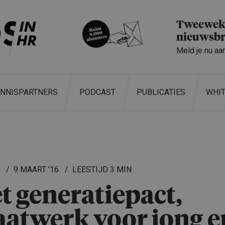
Tweeweke
nieuwsbr
Meld je nu aa
ENNISPARTNERS
PODCAST
PUBLICATIES
WHI
L
9 MAART '16
3 MIN
t generatie­pact,
atwerk voor jong e