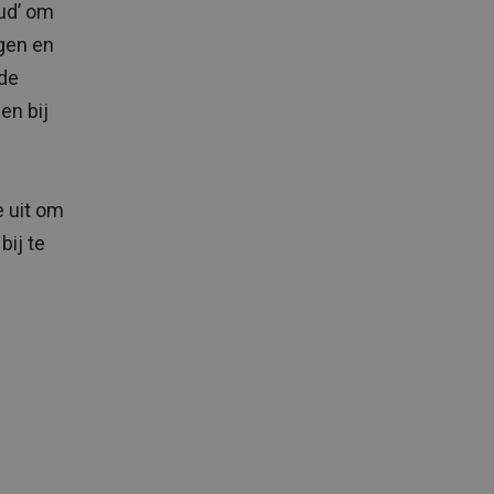
ud’ om
ngen en
de
en bij
e uit om
bij te