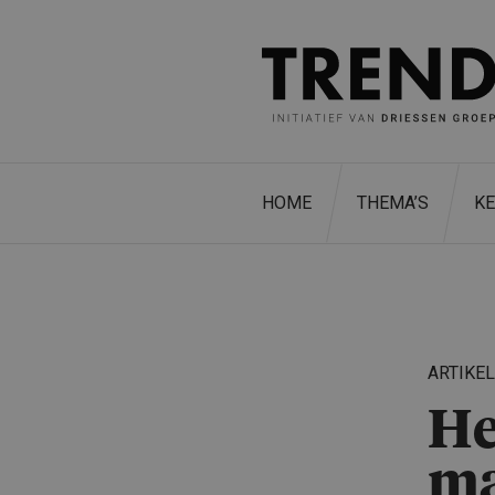
HOME
THEMA’S
K
ARTIKE
He
ma