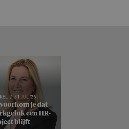
IKEL
31 JUL '26
 voorkom je dat
rkgeluk een HR-
ject blijft