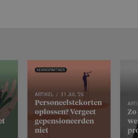
KENNISPARTNER
ARTIKEL
31 JUL '26
Personeels­te­korten
ART
oplossen? Vergeet
Zo
et
gepensio­neerden
we
niet
pro