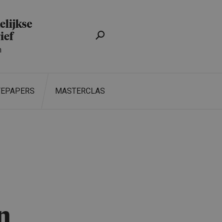
lijkse
ief
n
TEPAPERS
MASTERCLASS
ZOEKEN
n