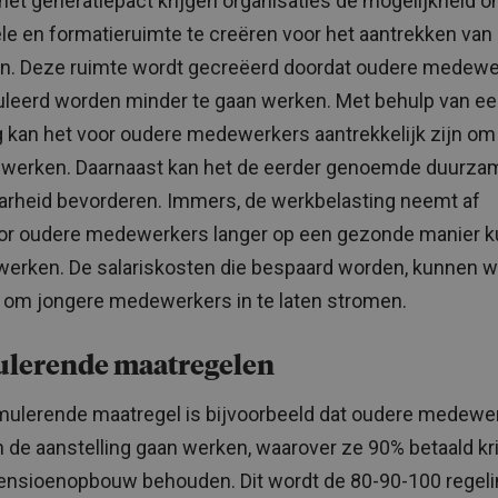
het generatiepact krijgen organisaties de mogelijkheid 
ële en formatieruimte te creëren voor het aantrekken van
n. Deze ruimte wordt gecreëerd doordat oudere medewe
leerd worden minder te gaan werken. Met behulp van e
g kan het voor oudere medewerkers aantrekkelijk zijn o
 werken. Daarnaast kan het de eerder genoemde duurza
arheid bevorderen. Immers, de werkbelasting neemt af
or oudere medewerkers langer op een gezonde manier 
 werken. De salariskosten die bespaard worden, kunnen 
 om jongere medewerkers in te laten stromen.
ulerende maatregelen
mulerende maatregel is bijvoorbeeld dat oudere medewe
 de aanstelling gaan werken, waarover ze 90% betaald kr
nsioenopbouw behouden. Dit wordt de 80-90-100 regeli