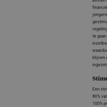
Binnen 
financi
jongere
gestimu
regelin
te gaan
inzetba
waardo
blijven
ingezet
Stim
Een sti
80% van
100% pe