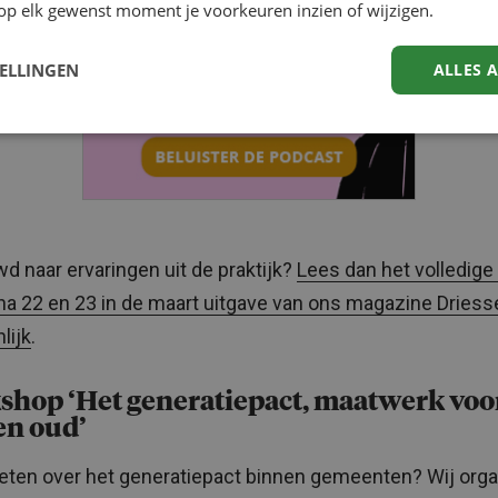
op elk gewenst moment je voorkeuren inzien of wijzigen.
TELLINGEN
ALLES 
d naar ervaringen uit de praktijk?
Lees dan het volledige 
na 22 en 23 in de maart uitgave van ons magazine Driess
lijk
.
shop ‘Het generatiepact, maatwerk voo
en oud’
ten over het generatiepact binnen gemeenten? Wij org