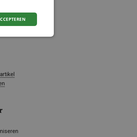
ACCEPTEREN
artikel
en
r
aniseren