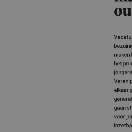
ou
Vacatur
bezuini
maken h
het pri
jongere
Vereni
elkaar 
generat
gaan st
voor j
inzetb