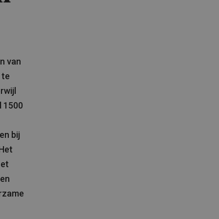
en van
 te
wijl
d 1500
n bij
 Het
oet
sen
urzame