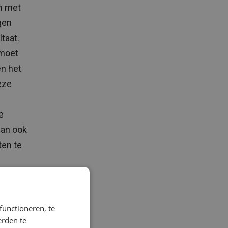
n met
igen
taat.
 moet
en het
eze
e
dan ook
ten te
functioneren, te
erden te