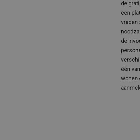
de grat
een pla
vragen 
noodzaa
de invo
persone
verschi
één van
wonen e
aanmeld