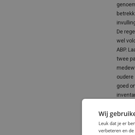
genoemd
betrekki
invulli
De rege
wel vol
ABP. La
twee pa
medewer
oudere 
goed om
inventa
Wij gebruik
Leuk dat je er be
verbeteren en de