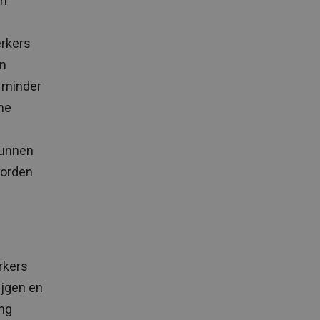
om
rkers
en
m minder
me
kunnen
worden
rkers
ijgen en
ng