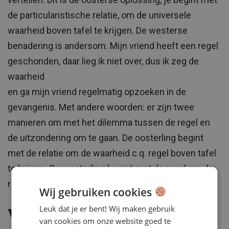
de particularistische relatie, om de universele
waarheid boven tafel te krijgen. De westerse
benadering is andersom. Mijn vriend heeft een regel
geschonden, daar lieg ik niet over, dus ik zeg de
waarheid
en ga mijn vriend regelmatig opzoeken in de
gevangenis. Met andere woorden: er zijn twee
manieren om met het dilemma tussen de regel en
de uitzondering om te gaan. De oosterling begint
met de relatie om de waarheid c.q. regel boven tafel
te krijgen. De westerling begint met de regel om de
relatie te verdiepen.”
Wij gebruiken cookies
Leuk dat je er bent! Wij maken gebruik
Wat doen te veel regels met ons?
van cookies om onze website goed te