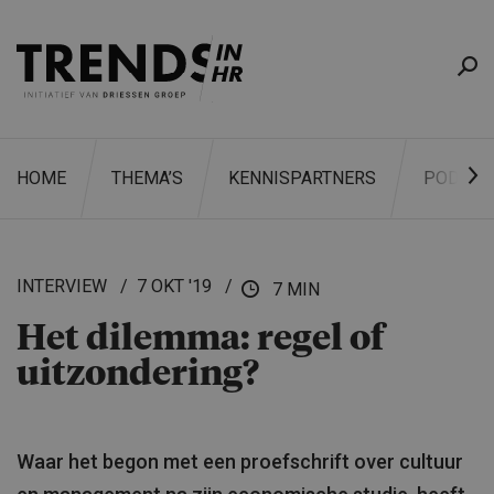
HOME
THEMA’S
KENNISPARTNERS
PODCAS
INTERVIEW
7 OKT '19
7 MIN
Het dilemma: regel of
ZOEKEN
uitzonde­ring?
Waar het begon met een proefschrift over cultuur