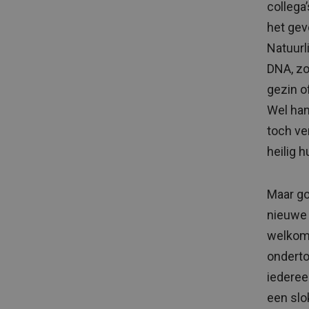
collega
het gev
Natuurl
DNA, zoa
gezin o
Wel han
toch ve
heilig h
Maar go
nieuwe 
welkoms
onderto
iederee
een slok