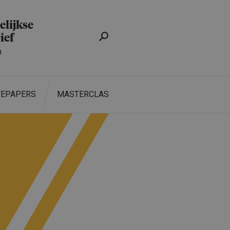
lijkse
ief
n
TEPAPERS
MASTERCLASS
ZOEKEN