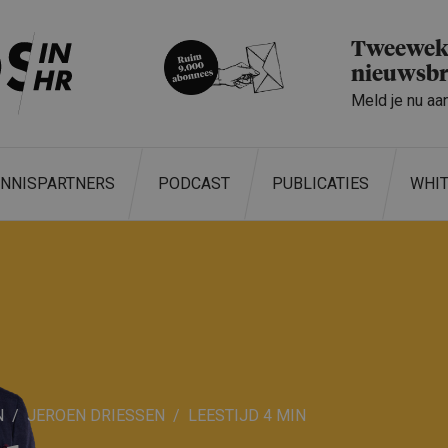
Tweeweke
nieuwsbr
Meld je nu aa
ENNISPARTNERS
PODCAST
PUBLICATIES
WHI
N
JEROEN DRIESSEN
4 MIN