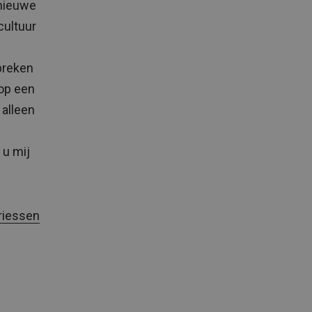
 nieuwe
cultuur
preken
 op een
 alleen
 u mij
riessen