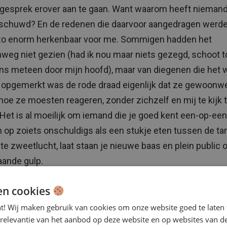
gesprek erover aan te gaan. Want waarom heeft nieman
schuwd? En de redenen die daarvoor aangedragen werde
zo enorm herkenbaar voor me. Sommigen hadden het
eg niet gezien (had ik nou maar niets gezegd, schoot 
ns meteen door mijn hoofd), maar van diegenen die het 
opgemerkt was de rode draad eigenlijk dat ze gewoonwe
hoe ze moesten reageren, zonder zichzelf en mij te kijk 
 Het is al moeilijk om iemand die je goed kent een-op-een
 op zoiets onschuldigs als een stukje eten tussen de ta
hte zweetlucht, laat staan je nieuwe baas en plein public 
ande gulp.
en cookies
nt! Wij maken gebruik van cookies om onze website goed te laten 
 relevantie van het aanbod op deze website en op websites van d