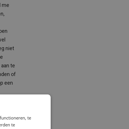
d me
n,
toen
wel
g niet
te
 aan te
nden of
op een
functioneren, te
erden te