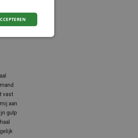
ACCEPTEREN
aal
iemand
t vast
mij aan
jn gulp
rhaal
gelijk