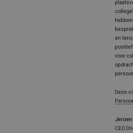
plaatsv
collega
hebben 
besprek
en tens
positie
voor co
opdrach
persoon
Deze co
Persoon
Jeroen
CEO Dr