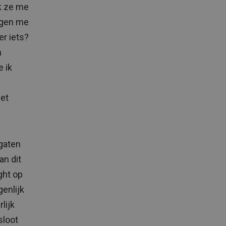
k ze me
tegen me
er iets?
n
e ik
iet
gaten
an dit
ght op
genlijk
lijk
sloot