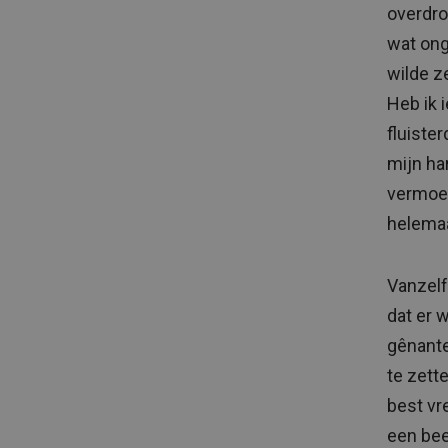
overdro
wat ong
wilde z
Heb ik 
fluister
mijn ha
vermoed
helemaa
Vanzelf
dat er 
gênante
te zette
best vr
een bee