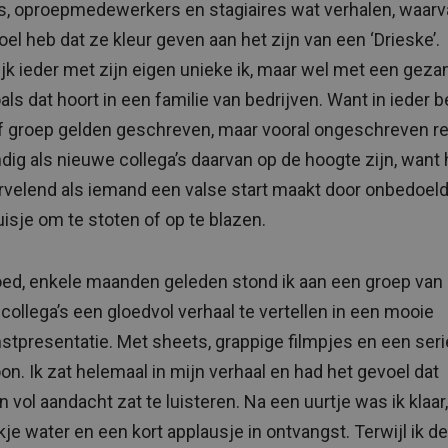
’s, oproepmedewerkers en stagiaires wat verhalen, waarv
oel heb dat ze kleur geven aan het zijn van een ‘Drieske’.
ijk ieder met zijn eigen unieke ik, maar wel met een geza
ls dat hoort in een familie van bedrijven. Want in ieder be
f groep gelden geschreven, maar vooral ongeschreven re
dig als nieuwe collega’s daarvan op de hoogte zijn, want 
rvelend als iemand een valse start maakt door onbedoel
uisje om te stoten of op te blazen.
ed, enkele maanden geleden stond ik aan een groep van
collega’s een gloedvol verhaal te vertellen in een mooie
tpresentatie. Met sheets, grappige filmpjes en een ser
on. Ik zat helemaal in mijn verhaal en had het gevoel dat
n vol aandacht zat te luisteren. Na een uurtje was ik klaar
je water en een kort applausje in ontvangst. Terwijl ik de