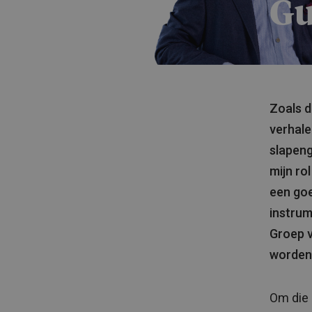
Gu
Zoals d
verhale
slapeng
mijn ro
een goe
instrum
Groep v
worden 
Om die 