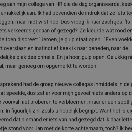
eg aan mijn collega van HR die de dag organiseerde, kee
emakkelijk aan. Ik had bovendien de indruk dat ze iets 
eggen, maar niet wist hoe. Dus vroeg ik haar zachtjes: ‘Is 
iets verkeerds gedaan of gezegd?’ Ze kleurde wat rood e
de toen discreet: ‘Jeroen, je gulp staat open…’ Even voeld
rt overslaan en instinctief keek ik naar beneden, naar de
elijke plek des onheils. En ja hoor, gulp open. Gelukkig n
l, maar genoeg om opgemerkt te worden.
sprekend had de groep nieuwe collega’s inmiddels in de 
wat speelde, dus zat er voor mijn gevoel niets anders op d
 voorval niet proberen te verbloemen, maar er een spotli
n. In figuurlijk zin, zoals u hopelijk begrijpt. Want het is ei
eemd dat niemand er iets van had gezegd dat ik daar letter
tje stond voor Jan met de korte achternaam, toch? Ik be