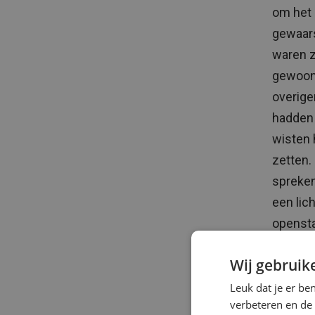
om het 
gewaar
waren 
gewoonw
overige
hadden 
wisten 
zetten.
spreken
een lic
opensta
Wij gebruik
Leuk dat je er be
verbeteren en de