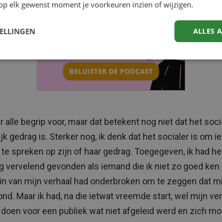
op elk gewenst moment je voorkeuren inzien of wijzigen.
TELLINGEN
ALLES 
r alle begrip voor, maar dat betekent nog niet dat het soci
jk gedrag is. Sterker nog, ik denk dat het socialer is om 
 te spreken op zijn of haar gedrag. Toegegeven, ik had he
g vervelend gevonden als iemand die ik niet zo goed ken 
in van mijn verhaal had onderbroken om te zeggen dat mi
nd. Maar ik had, na die ietwat vreemde start, wel mijn ve
doen voor een publiek wat niet afgeleid werd en zich mo