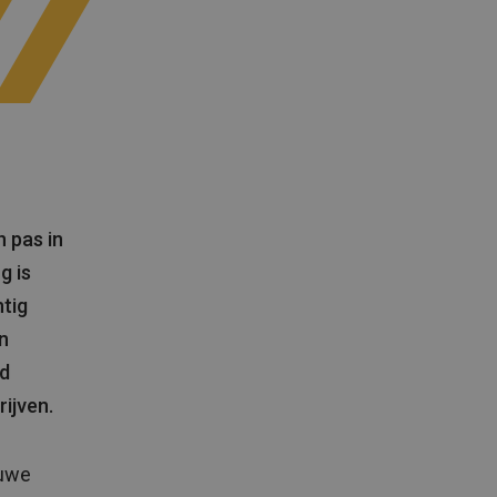
 pas in
g is
tig
n
ed
ijven.
euwe