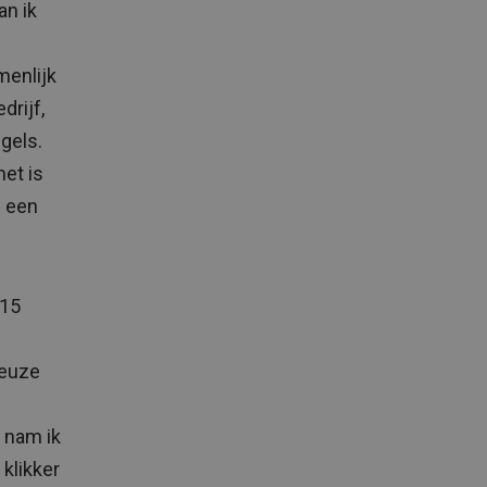
an ik
menlijk
drijf,
gels.
het is
d een
 15
ieuze
, nam ik
 klikker