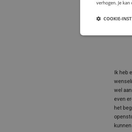
verhogen. Je kan 
COOKIE-INS
Ik heb e
wenseli
wel aan
even er
het beg
opensto
kunnen 