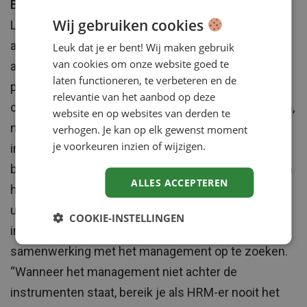
Beklijven van de personeelsinstrumenten
Wij gebruiken cookies
Leoniek kijkt ook regelmatig naar wat ze als HRM-
afdeling zelf kunnen verbeteren. Een belangrijk
Leuk dat je er bent! Wij maken gebruik
van cookies om onze website goed te
aandachtspunt is het beklijven van de
laten functioneren, te verbeteren en de
personeelsinstrumenten. “Als HRM-ers zijn we erg
relevantie van het aanbod op deze
creatief bij de ontwikkeling van allerlei instrumenten,
website en op websites van derden te
maar plannen we te weinig tijd voor de
verhogen. Je kan op elk gewenst moment
je voorkeuren inzien of wijzigen.
implementatie en evaluatie”. Volgens Leoniek is het
belangrijk om te weten welk effect de instrumenten
ALLES ACCEPTEREN
hebben, of het wel leeft in de organisatie en wat de
uiteindelijke toegevoegde waarde is? Bij de
COOKIE-INSTELLINGEN
implementatie is het belangrijk om de
samenwerking met het management op te zoeken.
“Wanneer het management niet achter de
instrumenten staat, bereik je als HRM-er nooit het