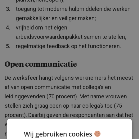
toegang tot moderne hulpmiddelen die werken
gemakkelijker en veiliger maken;
vrijheid om het eigen
arbeidsvoorwaardenpakket samen te stellen;
regelmatige feedback op het functioneren.
Open communicatie
De werksfeer hangt volgens werknemers het meest
af van open communicatie met collega’s en
leidinggevenden (70 procent). Met name vrouwen
stellen zich graag open op naar collega’s toe (75
procent). Daarbij geven de respondenten aan dat het
wel belangrijk is om formeel te blijven. De
Wij gebruiken cookies
respondenten vinden dat informele activiteiten op