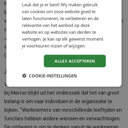
het werk een minder grote rol spelen bij het
Leuk dat je er bent! Wij maken gebruik
van cookies om onze website goed te
bevorderen van de werksfeer. Voor een op de vijf
laten functioneren, te verbeteren en de
werknemers leveren bedrijfsborrels en feestjes een
relevantie van het aanbod op deze
cruciale bijdrage aan de sfeer op de werkvloer.
website en op websites van derden te
Jongere medewerkers (32 procent) geven dit
verhogen. Je kan op elk gewenst moment
je voorkeuren inzien of wijzigen.
duidelijk hogere prioriteit dan oudere medewerkers
(vijftien procent).
ALLES ACCEPTEREN
Aandacht voor individuen
COOKIE-INSTELLINGEN
Volgens Peter Abelskamp, Business Leader Health
bij Mercer blijkt uit het onderzoek dat het van groot
belang is om naar individuen in de organisatie te
kijken. “Werknemers van verschillende leeftijden en
functies hebben andere wensen en verwachtingen.
De uitdaging is om te denken vanuit de werknemer