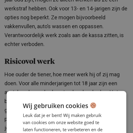
werkstraf hebben. Ook voor 13- en 14-jarigen zijn de
opties nog beperkt. Ze mogen bijvoorbeeld
vakkenvullen, auto’s wassen en oppassen.
Verantwoordelijk werk zoals aan de kassa zitten, is
echter verboden.
Risicovol werk
Hoe ouder de tiener, hoe meer werk hij of zij mag
doen. Voor alle minderjarigen tot 18 jaar zijn een
aantal werkzaamheden standaard verboden. Het
betreft dan bijvoorbeeld het werken met giftige of
Wij gebruiken cookies
gevaarlijke stoffen of het werken op lawaaiige
Leuk dat je er bent! Wij maken gebruik
plaatsen met meer dan 85 decibel geluid. Voor
van cookies om onze website goed te
jongeren van 16 en 17 jaar gelden daarnaast
laten functioneren, te verbeteren en de