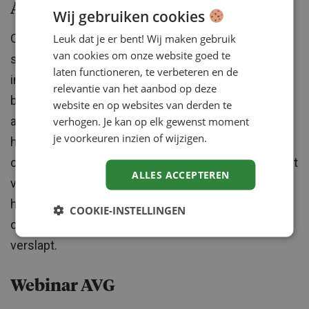
Aandacht vasthouden
Wij gebruiken cookies
Ook de vakmedia heeft op dit moment uiteraard nog
Leuk dat je er bent! Wij maken gebruik
van cookies om onze website goed te
steeds aandacht voor de AVG. Niet alleen
laten functioneren, te verbeteren en de
inhoudelijke informatie komt nog regelmatig aan
relevantie van het aanbod op deze
bod, ook wordt het belang opgemerkt om de
website en op websites van derden te
aandacht voor deze nieuwe regelgeving vast te
verhogen. Je kan op elk gewenst moment
je voorkeuren inzien of wijzigen.
houden. Organisaties doen er goed aan te focussen
op een blijvende gedragsverandering. Al met al is het
ALLES ACCEPTEREN
voor HRM’ers nog altijd belangrijk om goed op de
hoogte te zijn welke verplichtingen gelden voor hun
COOKIE-INSTELLINGEN
organisatie en te waken dat de aandacht niet
verslapt.
Webinar AVG