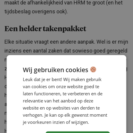
maakt de afhankelijkheid van HRM te groot (en het
tijdsbeslag overigens ook).
Een helder takenpakket
Elke situatie vraagt een andere aanpak. Wel is er mijn
inziens een aantal zaken dat sowieso goed geregeld
moet zijn. Allereerst dient in de organisatie helder te
Wij gebruiken cookies
zijn wat het lijnmanagement doet en wat de afdeling
HRM doet. Dit wordt idealiter vastgelegd in een
Leuk dat je er bent! Wij maken gebruik
van cookies om onze website goed te
dienstverleningsovereenkomst. Groot voordeel
laten functioneren, te verbeteren en de
hiervan is dat de dienstverlening van HRM niet
relevantie van het aanbod op deze
afhankelijk is van het onderhandelen tussen
website en op websites van derden te
manager en HRM. Vervolgens is het belangrijk om
verhogen. Je kan op elk gewenst moment
je voorkeuren inzien of wijzigen.
het management ook goed te scholen op diverse
HR-terreinen. Dit kan overigens ook prima maatwerk