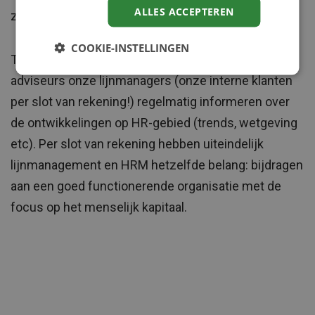
ALLES ACCEPTEREN
zijn door de eigen HRM-adviseurs.
COOKIE-INSTELLINGEN
Tot slot is het noodzakelijk dat wij als HRM-
adviseurs onze lijnmanagers (onze interne klanten
per slot van rekening!) regelmatig informeren over
de ontwikkelingen op HR-gebied (trends, wetgeving
etc). Per slot van rekening hebben uiteindelijk
lijnmanagement en HRM hetzelfde belang: bijdragen
aan een goed functionerende organisatie met de
focus op het menselijk kapitaal.