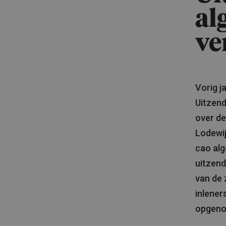
al
ve
Vorig j
Uitzen
over de
Lodewi
cao alg
uitzend
van de 
inlener
opgeno