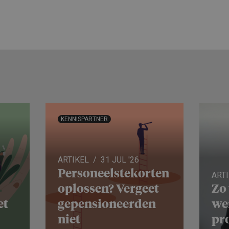
KENNISPARTNER
ARTIKEL
31 JUL '26
Personeels­te­korten
ART
oplossen? Vergeet
Zo
et
gepensio­neerden
we
niet
pro