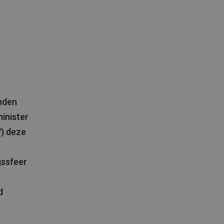
nden
inister
) deze
gssfeer
d