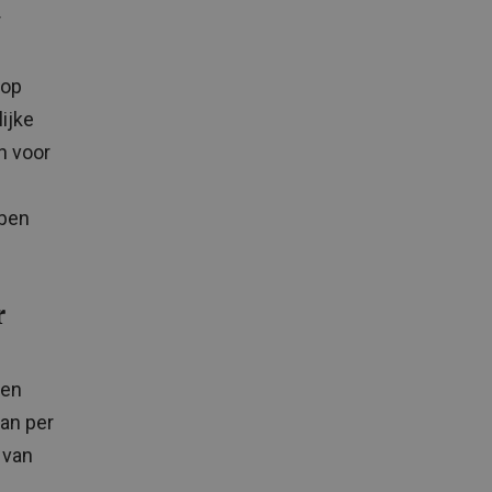
r
 op
ijke
n voor
bben
r
 en
kan per
 van