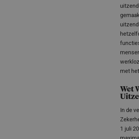
uitzend
gemaakt
uitzend
hetzelf
functie
mensen 
werkloz
met het
Wet 
Uitz
In de v
Zekerhe
1 juli 
maximaa