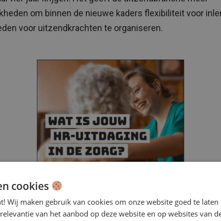
kheden om binnen de nieuwe kaders flexibiliteit voor inl
den voor uitzendkrachten te organiseren.
en cookies
nt! Wij maken gebruik van cookies om onze website goed te laten 
meenverbindendverklaring loopt tot en met 16 septembe
 relevantie van het aanbod op deze website en op websites van d