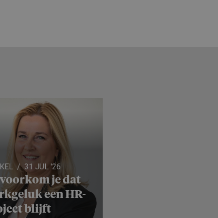
IKEL
31 JUL '26
 voorkom je dat
rkgeluk een HR-
ject blijft