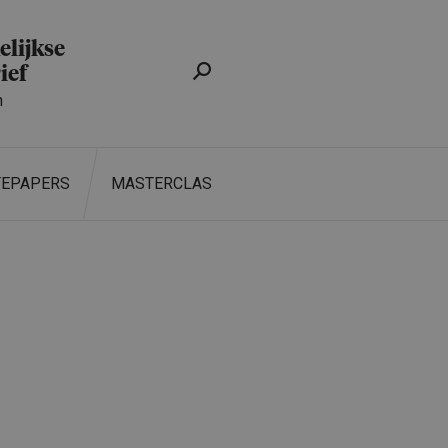
lijkse
ief
n
TEPAPERS
MASTERCLASS
ZOEKEN