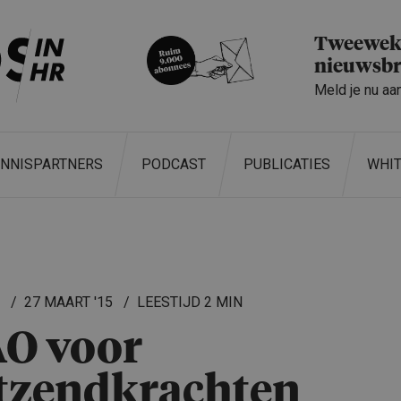
Tweeweke
nieuwsbr
Meld je nu aa
ENNISPARTNERS
PODCAST
PUBLICATIES
WHI
L
27 MAART '15
2 MIN
O voor
tzendkrachten