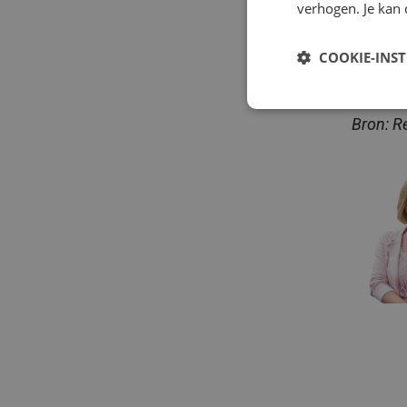
verhogen. Je kan 
De CAO 
Uitzen
COOKIE-INS
Dienste
Bron: 