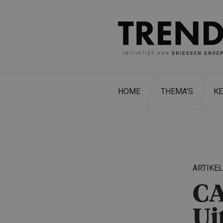
HOME
THEMA’S
K
ARTIKE
CA
Ui