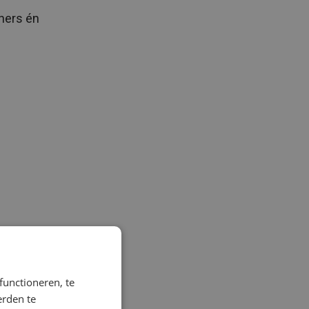
eners én
functioneren, te
r 2015.
erden te