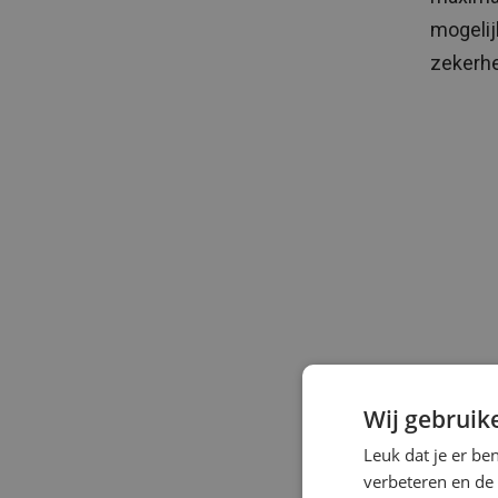
mogelij
zekerhe
Wij gebruik
Leuk dat je er be
De alge
verbeteren en de