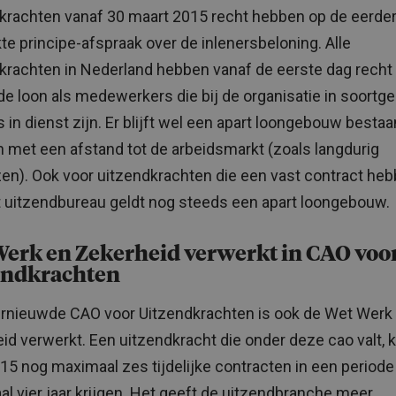
krachten vanaf 30 maart 2015 recht hebben op de eerde
e principe-afspraak over de inlenersbeloning. Alle
krachten in Nederland hebben vanaf de eerste dag recht
de loon als medewerkers die bij de organisatie in soortgel
s in dienst zijn. Er blijft wel een apart loongebouw bestaa
met een afstand tot de arbeidsmarkt (zoals langdurig
en). Ook voor uitzendkrachten die een vast contract he
 uitzendbureau geldt nog steeds een apart loongebouw.
Werk en Zekerheid verwerkt in CAO voo
endkrachten
ernieuwde CAO voor Uitzendkrachten is ook de Wet Werk
id verwerkt. Een uitzendkracht die onder deze cao valt, 
2015 nog maximaal zes tijdelijke contracten in een periode
l vier jaar krijgen. Het geeft de uitzendbranche meer