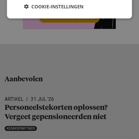
COOKIE-INSTELLINGEN
Aanbevolen
ARTIKEL
31 JUL '26
Personeels­te­korten oplossen?
Vergeet gepensio­neerden niet
KENNISPARTNER