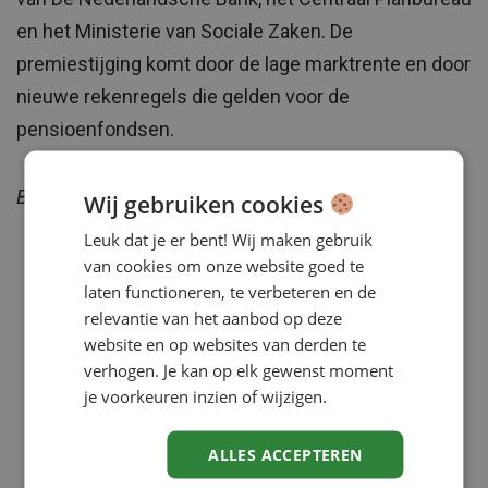
en het Ministerie van Sociale Zaken. De
premiestijging komt door de lage marktrente en door
nieuwe rekenregels die gelden voor de
pensioenfondsen.
Bronnen: PW De Gids, ING, NOS, NU.nl
Wij gebruiken cookies
Leuk dat je er bent! Wij maken gebruik
van cookies om onze website goed te
laten functioneren, te verbeteren en de
relevantie van het aanbod op deze
website en op websites van derden te
verhogen. Je kan op elk gewenst moment
je voorkeuren inzien of wijzigen.
ALLES ACCEPTEREN