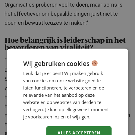
Organisaties proberen veel te doen, maar soms is
het effectiever om bepaalde dingen juist niet te
doen en bewust keuzes te maken.”
Hoe belangrijk is leiderschap in het
bevorderen van vitaliteit?
“Dat is cruciaal. Wij maken vaak gebruik van het Job
Wij gebruiken cookies
Demands-Resources (JD-R) model van Wilmar
Leuk dat je er bent! Wij maken gebruik
Schaufeli op stressoren en energiebronnen op het
van cookies om onze website goed te
laten functioneren, te verbeteren en de
werk. Daar hebben wij het vermogen om te
relevantie van het aanbod op deze
herstellen aan toegevoegd. Een leidinggevende
website en op websites van derden te
heeft enorm veel impact op de energiebronnen bij
verhogen. Je kan op elk gewenst moment
medewerkers. Goed getrainde leidinggevenden gaan
je voorkeuren inzien of wijzigen.
het goede gesprek aan, herkennen stresssignalen
ALLES ACCEPTEREN
en weten wanneer en hoe ze met de bedrijfsarts of