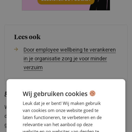
Lees ook
Door employee wellbeing te verankeren
in je organisatie zorg je voor minder
verzuim
Wij gebruiken cookies
5. Zorg voor positieve verbinding
Leuk dat je er bent! Wij maken gebruik
We hebben verbinding gemist tijdens corona en na
van cookies om onze website goed te
de lockdown is hybride werken het nieuwe normaal
laten functioneren, te verbeteren en de
relevantie van het aanbod op deze
geworden. “Maar, beste manager, check je wel in
website en op websites van derden te