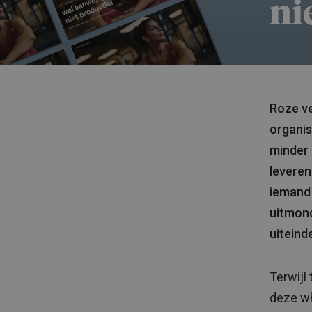
ni
Roze ve
organis
minder 
leveren
iemand 
uitmond
uiteinde
Terwijl
deze wh