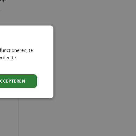
.
op
functioneren, te
erden te
ACCEPTEREN