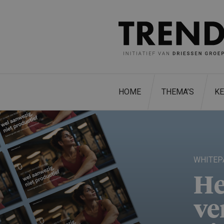
HOME
THEMA’S
K
WHITEP
He
ve