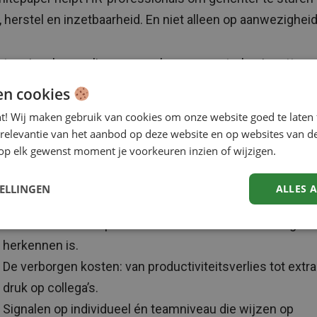
, herstel en inzetbaarheid. En niet alleen op aanwezigheid
 beter signaleren, slimmer voorkomen en sterker inzetten 
me inzetbaarheid?
en cookies
nt! Wij maken gebruik van cookies om onze website goed te laten 
 relevantie van het aanbod op deze website en op websites van d
wnload gratis
op elk gewenst moment je voorkeuren inzien of wijzigen.
deze whitepaper ontdek je:
TELLINGEN
ALLES 
Wat roze verzuim precies is en waarom het zo lastig te
herkennen is.
De verborgen kosten: van productiviteitsverlies tot extra
druk op collega’s.
Signalen op individueel én teamniveau die wijzen op