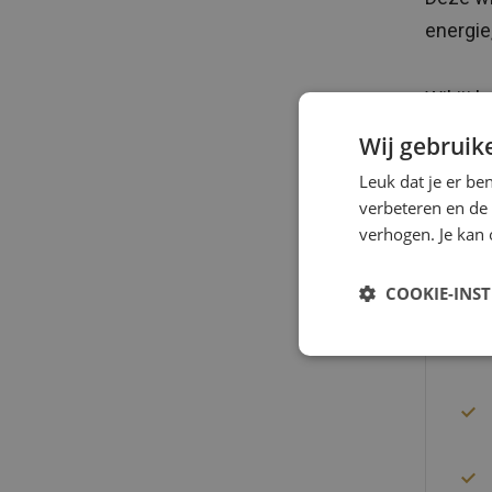
energie
Wil jij
duurza
Wij gebruik
Leuk dat je er be
verbeteren en de
Do
verhogen. Je kan 
In 
COOKIE-INS