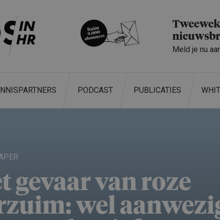
Tweeweke
nieuwsbr
Meld je nu aa
ENNISPARTNERS
PODCAST
PUBLICATIES
WHI
APER
t gevaar van roze
rzuim: wel aanwezi