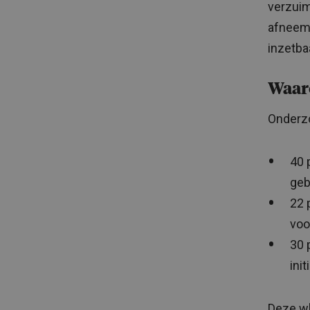
verzuim
afneemt
inzetba
Waaro
Onderzo
40 
geb
22 
voo
30 
ini
Deze wh