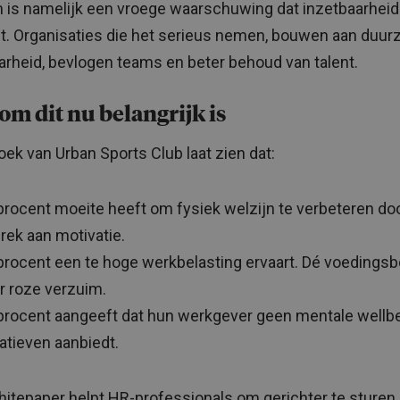
 is namelijk een vroege waarschuwing dat inzetbaarheid
. Organisaties die het serieus nemen, bouwen aan duu
arheid, bevlogen teams en beter behoud van talent.
m dit nu belangrijk is
ek van Urban Sports Club laat zien dat:
procent moeite heeft om fysiek welzijn te verbeteren do
rek aan motivatie.
procent een te hoge werkbelasting ervaart. Dé voeding
r roze verzuim.
procent aangeeft dat hun werkgever geen mentale wellb
tiatieven aanbiedt.
itepaper helpt HR-professionals om gerichter te sturen