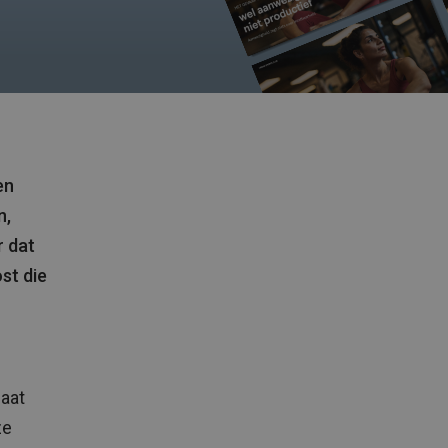
en
n,
r dat
st die
laat
ze