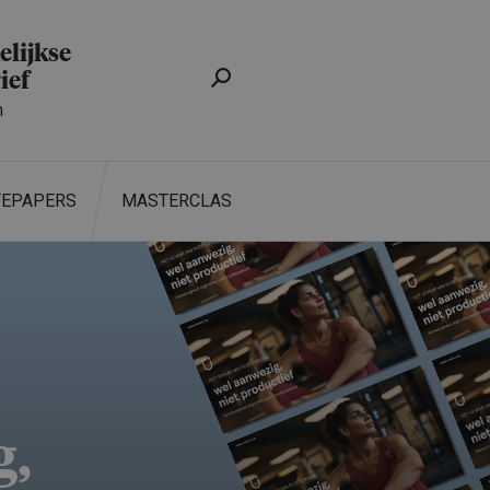
lijkse
ief
n
TEPAPERS
MASTERCLASS
ZOEKEN
g,